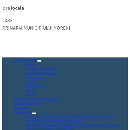
Ora locala
03:43
PRIMARIA MUNICIPIULUI MORENI
Despre Moreni
Istorie
Cetăţeni de onoare
Obiective turistice
Evenimente
Galerie
Invatamant
Sport
Culte
Direcția de Asistență Socială
Evidența Populației
Urbanism
Stare civilă
Înscrierea de mențiuni privind schimbarea numelui și/sau
prenumelui, primite din străinatate
Înscrierea mentiunii de căsătorie și desfacerea acesteia prin
divorț pronunțat în străinătate