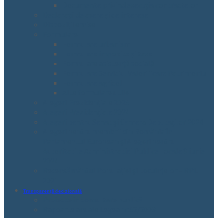
Documente privind execuția contractelor
Declarații de avere și de interese
Dispoziții emise
Formulare
Formulare urbanism
Formulare impozite și taxe
Formulare asistență socială
Formulare Serviciul Valorificare Patrimoniu
Formulare agricol
Alte formulare utile
Alegeri Prezidențiale 2025
Alegeri Prezidențiale 2024
Alegeri pentru Senat și Camera Deputaților 2024
Alegeri pentru membrii din România în
Parlamentul European și Alegeri pentru
Autoritatile Administratiei Publice Locale 9 iunie
2024
Recensământul Populației și Locuințelor – RPL
2021
Transparență decizională
Proiecte în consultare publică
Rapoarte anuale Legea nr.52/2003