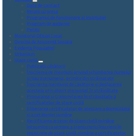
Date de contact
Relații cu presa
Programul de funcționare al instituției
Program de audiențe
Petiții
Monitorul Oficial Local
Direcția de Asistență Socială
Evidența Populației
Urbanism
Stare civilă
Publicații căsătorii
Înscrierea de mențiuni privind schimbarea numelui
și/sau prenumelui, primite din străinatate
Înscrierea mențiunii de căsătorie și desfacerea
acesteia prin divorț pronunțat în străinătate
Procurarea și transmiterea în străinătate a
certificatelor de stare civilă
Eliberarea certificatelor de atestare a domiciliului
și a cetățeniei române
Rectificarea actelor de stare civilă române
întocmite ca urmare a transcrierii/înscrierii în
registrele de stare civilă române a certificatelor