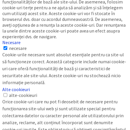
funcționalităților de bază ale site-ului. De asemenea, folosim
cookie-uri terțe pentru a ne ajuta să analizăm și să înțelegem
cum utilizați acest site. Aceste cookie-uri vor fi stocate în
browserul dvs. doar cu acordul dumneavoastră. De asemenea,
aveți opțiunea de a renunța la aceste cookie-uri. Dar renunțarea
la unele dintre aceste cookie-uri poate avea un efect asupra
experienței dvs. de navigare.
Necesare
necesare
Cookie-urile necesare sunt absolut esențiale pentru ca site-ul
să funcționeze corect. Această categorie include numai cookie-
uri care oferă funcționalități de bază și caracteristici de
securitate ale site-ului. Aceste cookie-uri nu stochează nicio
informație personală.
Alte cookieuri
alte-cookieuri
Orice cookie-uri care nu pot fi deosebit de necesare pentru
funcționarea site-ului web și sunt utilizate special pentru
colectarea datelor cu caracter personal ale utilizatorului prin
analize, reclame, alt conținut încorporat sunt denumite
cookie-uri inutile. Este obligatoriu să obțineți consimțământul