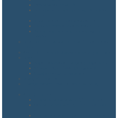
Persoana responsabilă
Formular solicitare informații de interes
public
Modalitate de contestare a deciziei
Lista documentelor de interes public
Rapoarte anuale de aplicare a Legii nr.
544/2001
Buletinul informativ al informatiilor de interes
public
Avertizări privind sănătatea plantelor și animalelor
Buget
Buget pe surse de finanțare și buget structuri
Situația plăților (execuție bugetară)
Situația drepturilor salariale
Bilanțuri contabile
Finanțări nerambursabile pentru activități
nonprofit
Achiziții publice
Programul anual al achizițiilor publice
Centralizatorul achizițiilor publice +5000
euro
Contractele de achiziție publică +5000 euro