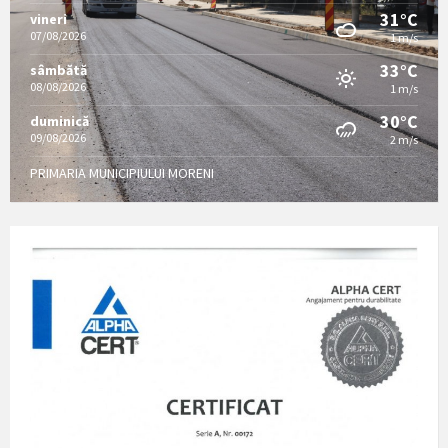
31°C
vineri
07/08/2026
1 m/s
33°C
sâmbătă
08/08/2026
1 m/s
30°C
duminică
09/08/2026
2 m/s
PRIMARIA MUNICIPIULUI MORENI