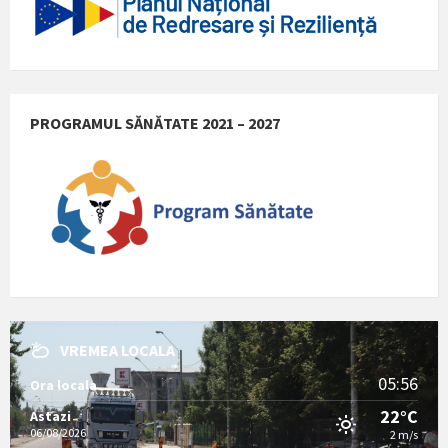
PROGRAMUL SĂNĂTATE 2021 – 2027
VREMEA LOCALA
05:56
Ora locala
22°C
Astazi
06/08/2026
2 m/s