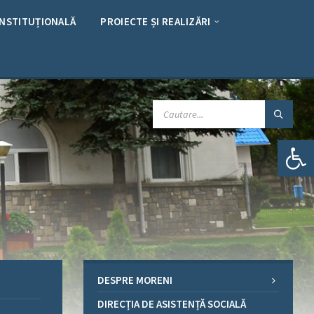
INSTITUȚIONALĂ
PROIECTE ȘI REALIZĂRI
CAUTARE:
Deschide bara de unelte
DESPRE MORENI
DIRECȚIA DE ASISTENȚĂ SOCIALĂ