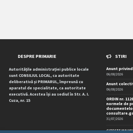
DESPRE PRIMARIE
STIRI
Anunt privind
Autoritățile administrației publice locale
06/08/2026
sunt CONSILIUL LOCAL, ca autoritate
deliberativă și PRIMARUL, împreună cu
Anunt colecti
aparatul de specialitate, ca autoritate
06/08/2026
executivă. Acestea își au sediul în Str. A. I.
ORDIN nr. 112
Cuza, nr. 15
normele de pu
documentelor
consultare.g
31/07/2026
CITESTE MAI MU