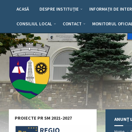
Skip
Skip
Skip
Skip
to
to
to
to
ACASĂ
DESPRE INSTITUȚIE
INFORMAȚII DE INTE
content
left
right
footer
sidebar
sidebar
CONSILIUL LOCAL
CONTACT
MONITORUL OFICIA
PROIECTE PR SM 2021-2027
ANUNȚ L
Home
/