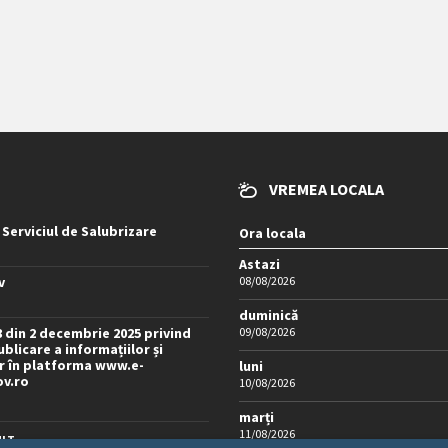
VREMEA LOCALA
 Serviciul de Salubrizare
Ora locala
Astazi
v
08/08/2026
duminică
8 din 2 decembrie 2025 privind
09/08/2026
blicare a informațiilor și
 în platforma www.e-
luni
ov.ro
10/08/2026
marți
11/08/2026
LT...