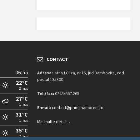
CONTACT
06:55
Adresa:
str.A.I.Cuza, nr.15, jud.Dambovita, cod
postal 135300
22°C
2 m/s
Tel./fax:
0245/667.265
27°C
1 m/s
E-mail:
contact@primariamoreni.ro
31°C
1 m/s
Mai multe detalii…
35°C
2 m/s