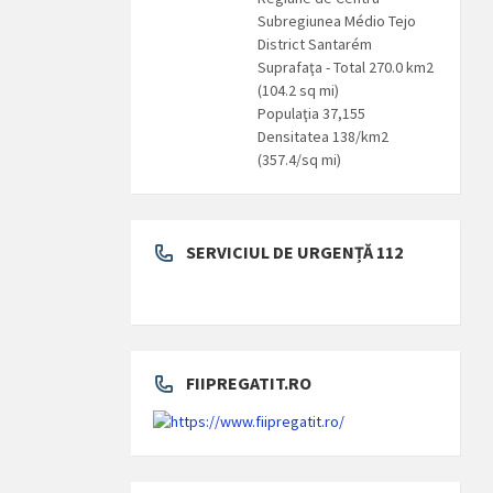
Subregiunea Médio Tejo
District Santarém
Suprafaţa - Total 270.0 km2
(104.2 sq mi)
Populaţia 37,155
Densitatea 138/km2
(357.4/sq mi)
SERVICIUL DE URGENȚĂ 112
FIIPREGATIT.RO