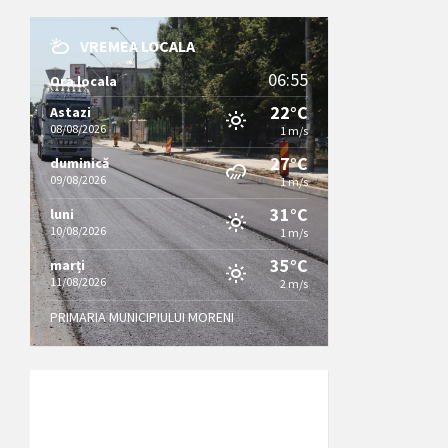
VREMEA LOCALA
06:55
Ora locala
22°C
Astazi
08/08/2026
1 m/s
27°C
duminică
09/08/2026
1 m/s
31°C
luni
10/08/2026
1 m/s
35°C
marți
11/08/2026
2 m/s
PRIMARIA MUNICIPIULUI MORENI