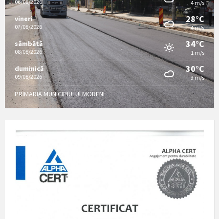
06/08/2026
4 m/s
28°C
vineri
07/08/2026
4 m/s
34°C
sâmbătă
08/08/2026
1 m/s
30°C
duminică
09/08/2026
3 m/s
PRIMARIA MUNICIPIULUI MORENI