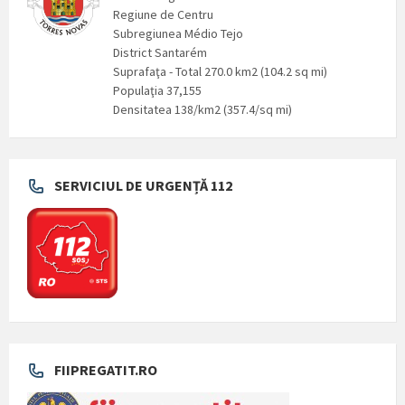
Regiune de Centru
Subregiunea Médio Tejo
District Santarém
Suprafaţa - Total 270.0 km2 (104.2 sq mi)
Populaţia 37,155
Densitatea 138/km2 (357.4/sq mi)
SERVICIUL DE URGENȚĂ 112
FIIPREGATIT.RO