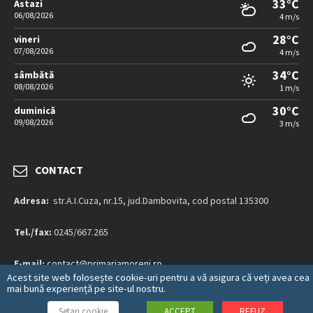
33°C
Astazi
06/08/2026
4 m/s
28°C
vineri
07/08/2026
4 m/s
34°C
sâmbătă
08/08/2026
1 m/s
30°C
duminică
09/08/2026
3 m/s
CONTACT
Adresa:
str.A.I.Cuza, nr.15, jud.Dambovita, cod postal 135300
Tel./fax:
0245/667.265
E-mail:
contact@primariamoreni.ro
Acest site web folosește cookie-uri pentru a vă asigura că veți avea cea
mai bună experiență pe site-ul nostru.
Mai multe detalii…
Setari cookie
ACCEPT
REFUZ