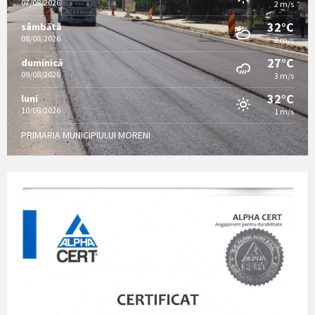
07/08/2026
2 m/s
32°C
sâmbătă
08/08/2026
2 m/s
27°C
duminică
09/08/2026
3 m/s
32°C
luni
10/08/2026
1 m/s
PRIMARIA MUNICIPIULUI MORENI