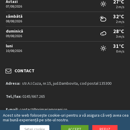
27°C
Astazi
07/08/2026
2 m/s
32°C
sâmbătă
08/08/2026
2 m/s
28°C
duminică
09/08/2026
3 m/s
31°C
luni
10/08/2026
0 m/s
CONTACT
Adresa:
str.A.I.Cuza, nr.15, jud.Dambovita, cod postal 135300
Tel./fax:
0245/667.265
E-mail:
contact@primariamoreni.ro
Acest site web folosește cookie-uri pentru a vă asigura că veți avea cea
mai bună experiență pe site-ul nostru.
Mai multe detalii…
Setari cookie
ACCEPT
REFUZ