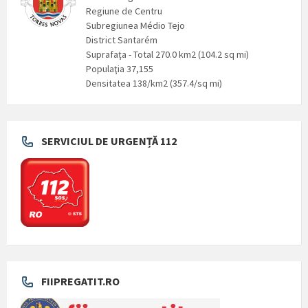
Regiune de Centru
Subregiunea Médio Tejo
District Santarém
Suprafaţa - Total 270.0 km2 (104.2 sq mi)
Populaţia 37,155
Densitatea 138/km2 (357.4/sq mi)
SERVICIUL DE URGENȚĂ 112
FIIPREGATIT.RO