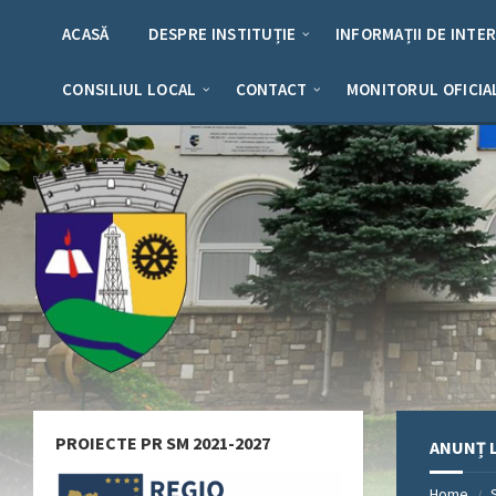
Skip
Skip
Skip
Skip
to
to
to
to
ACASĂ
DESPRE INSTITUȚIE
INFORMAȚII DE INTE
content
left
right
footer
sidebar
sidebar
CONSILIUL LOCAL
CONTACT
MONITORUL OFICIA
PROIECTE PR SM 2021-2027
ANUNȚ L
Home
/