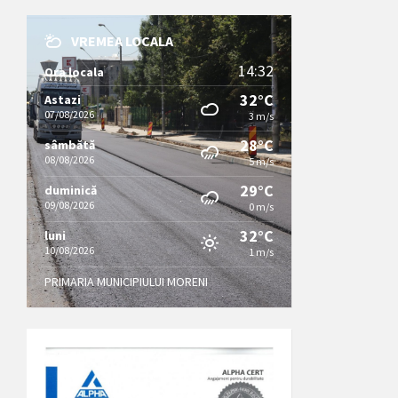
VREMEA LOCALA
14:32
Ora locala
32°C
Astazi
07/08/2026
3 m/s
28°C
sâmbătă
08/08/2026
5 m/s
29°C
duminică
09/08/2026
0 m/s
32°C
luni
10/08/2026
1 m/s
PRIMARIA MUNICIPIULUI MORENI