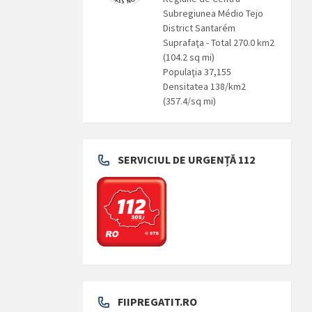
Subregiunea Médio Tejo
District Santarém
Suprafaţa - Total 270.0 km2
(104.2 sq mi)
Populaţia 37,155
Densitatea 138/km2
(357.4/sq mi)
SERVICIUL DE URGENȚĂ 112
FIIPREGATIT.RO