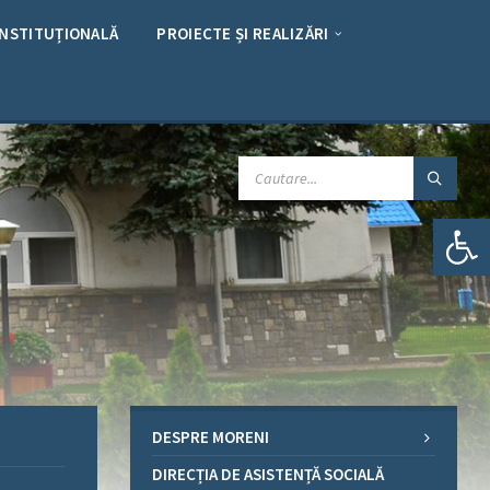
INSTITUȚIONALĂ
PROIECTE ȘI REALIZĂRI
CAUTARE:
Deschide bara de unelte
DESPRE MORENI
DIRECȚIA DE ASISTENȚĂ SOCIALĂ