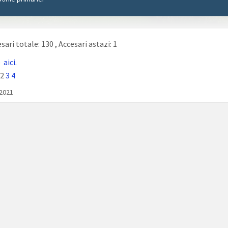
sari totale: 130
, Accesari astazi: 1
e
aici.
2
3
4
/2021