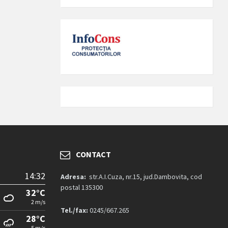
CONTACT
14:32
Adresa:
str.A.I.Cuza, nr.15, jud.Dambovita, cod
postal 135300
32°C
2 m/s
Tel./fax:
0245/667.265
28°C
5 m/s