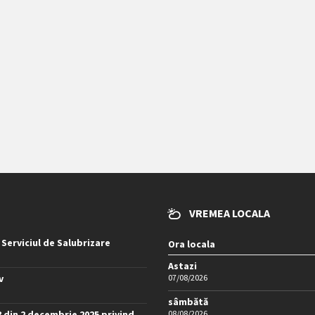
VREMEA LOCALA
 Serviciul de Salubrizare
Ora locala
Astazi
v
07/08/2026
sâmbătă
8 din 2 decembrie 2025 privind
08/08/2026