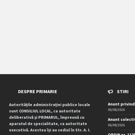
DESPRE PRIMARIE
STIRI
Anunt privind
Autoritățile administrației publice locale
06/08/2026
sunt CONSILIUL LOCAL, ca autoritate
deliberativă și PRIMARUL, împreună cu
Anunt colecti
aparatul de specialitate, ca autoritate
06/08/2026
executivă. Acestea își au sediul în Str. A. I.
ORDIN nr. 112