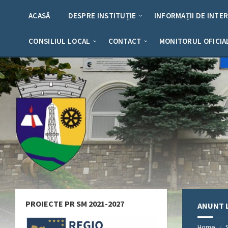
Skip
Skip
Skip
Skip
to
to
to
to
ACASĂ
DESPRE INSTITUȚIE
INFORMAȚII DE INTE
content
left
right
footer
sidebar
sidebar
CONSILIUL LOCAL
CONTACT
MONITORUL OFICIA
PROIECTE PR SM 2021-2027
ANUNT L
Home
/