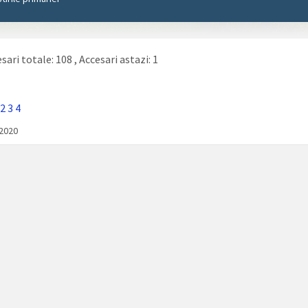
sari totale: 108
, Accesari astazi: 1
2
3
4
/2020