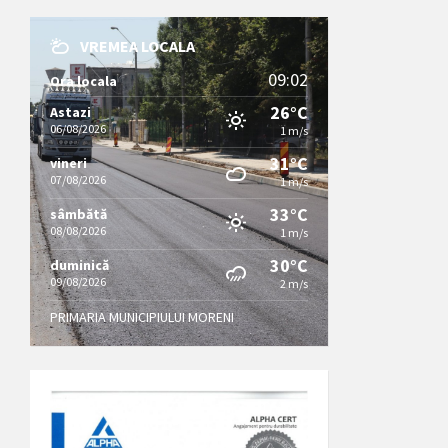
VREMEA LOCALA
09:02
Ora locala
26°C
Astazi
06/08/2026
1 m/s
31°C
vineri
07/08/2026
1 m/s
33°C
sâmbătă
08/08/2026
1 m/s
30°C
duminică
09/08/2026
2 m/s
PRIMARIA MUNICIPIULUI MORENI