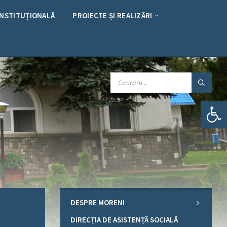
INSTITUȚIONALĂ
PROIECTE ȘI REALIZĂRI
CAUTARE:
Deschide bara de unelte
DESPRE MORENI
DIRECȚIA DE ASISTENȚĂ SOCIALĂ