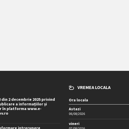
VREMEA LOCALA
8 din 2 decembrie 2025 privind
Ora locala
blicare a informațiilor și
 în platforma www.e-
Astazi
ov.ro
06/08/2026
vineri
nformare intrerupere
07/08/2026