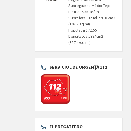
Subregiunea Médio Tejo
District Santarém
Suprafaţa - Total 270.0 km2
(104.2 sq mi)
Populaţia 37,155
Densitatea 138/km2
(357.4/sq mi)
SERVICIUL DE URGENȚĂ 112
FIIPREGATIT.RO