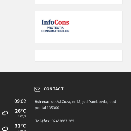
CONTACT
09:02
Adresa:
str.A.I.Cuza, nr.15, jud.Dambovita, cod
postal 135300
26°C
1 m/s
Tel./fax:
0245/667.265
31°C
1 m/s