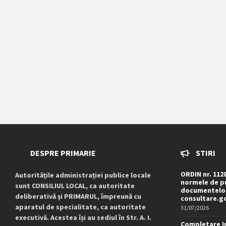
DESPRE PRIMARIE
STIRI
ORDIN nr. 112
Autoritățile administrației publice locale
normele de pu
sunt CONSILIUL LOCAL, ca autoritate
documentelor
deliberativă și PRIMARUL, împreună cu
consultare.g
aparatul de specialitate, ca autoritate
31/07/2026
executivă. Acestea își au sediul în Str. A. I.
Completare I