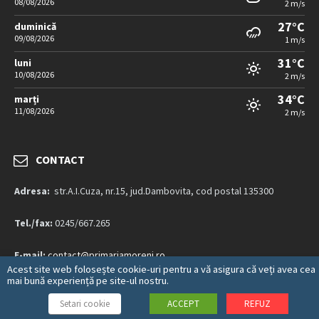
08/08/2026
2 m/s
27°C
duminică
09/08/2026
1 m/s
31°C
luni
10/08/2026
2 m/s
34°C
marți
11/08/2026
2 m/s
CONTACT
Adresa:
str.A.I.Cuza, nr.15, jud.Dambovita, cod postal 135300
Tel./fax:
0245/667.265
E-mail:
contact@primariamoreni.ro
Acest site web folosește cookie-uri pentru a vă asigura că veți avea cea
mai bună experiență pe site-ul nostru.
Mai multe detalii…
Setari cookie
ACCEPT
REFUZ