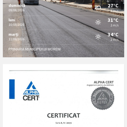
27°C
duminică
09/08/2026
1 m/s
31°C
luni
10/08/2026
2 m/s
34°C
marți
11/08/2026
2 m/s
PRIMARIA MUNICIPIULUI MORENI