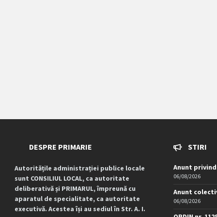
DESPRE PRIMARIE
STIRI
Anunt privind
Autoritățile administrației publice locale
06/08/2026
sunt CONSILIUL LOCAL, ca autoritate
deliberativă și PRIMARUL, împreună cu
Anunt colecti
aparatul de specialitate, ca autoritate
06/08/2026
executivă. Acestea își au sediul în Str. A. I.
ORDIN nr. 112