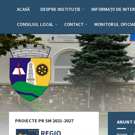
Skip
Skip
Skip
Skip
to
to
to
to
ACASĂ
DESPRE INSTITUȚIE
INFORMAȚII DE INTE
content
left
right
footer
sidebar
sidebar
CONSILIUL LOCAL
CONTACT
MONITORUL OFICIA
PROIECTE PR SM 2021-2027
ANUNT L
Home
/