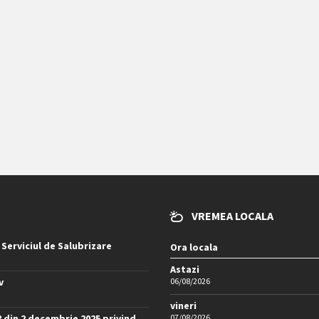
VREMEA LOCALA
 Serviciul de Salubrizare
Ora locala
Astazi
v
06/08/2026
vineri
8 din 2 decembrie 2025 privind
07/08/2026