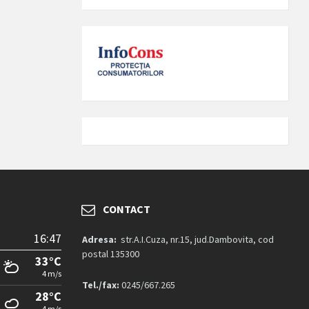
CONTACT
16:47
Adresa:
str.A.I.Cuza, nr.15, jud.Dambovita, cod
postal 135300
33°C
4 m/s
Tel./fax:
0245/667.265
28°C
4 m/s