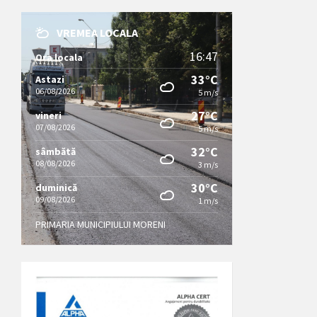
VREMEA LOCALA
16:47
Ora locala
33°C
Astazi
06/08/2026
5 m/s
27°C
vineri
07/08/2026
5 m/s
32°C
sâmbătă
08/08/2026
3 m/s
30°C
duminică
09/08/2026
1 m/s
PRIMARIA MUNICIPIULUI MORENI