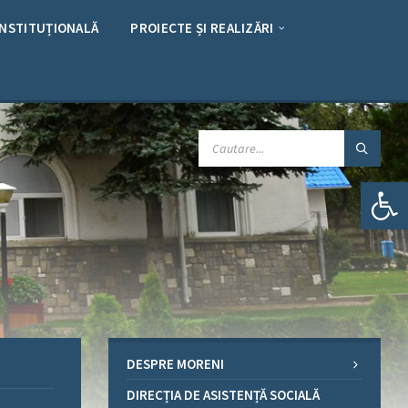
INSTITUȚIONALĂ
PROIECTE ȘI REALIZĂRI
CAUTARE:
Deschide bara de unelte
DESPRE MORENI
DIRECȚIA DE ASISTENȚĂ SOCIALĂ