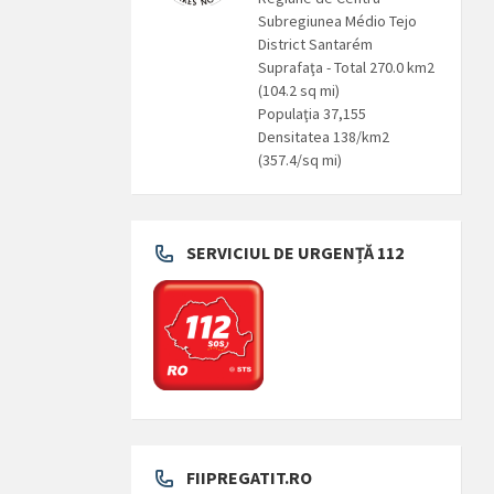
Subregiunea Médio Tejo
District Santarém
Suprafaţa - Total 270.0 km2
(104.2 sq mi)
Populaţia 37,155
Densitatea 138/km2
(357.4/sq mi)
SERVICIUL DE URGENȚĂ 112
FIIPREGATIT.RO