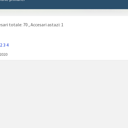
sari totale: 70
, Accesari astazi: 1
2
3
4
/2020