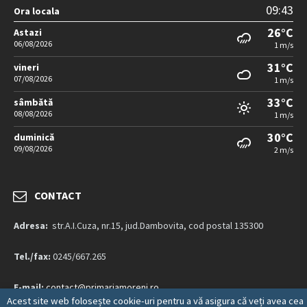
09:43
Ora locala
26°C
Astazi
06/08/2026
1 m/s
31°C
vineri
07/08/2026
1 m/s
33°C
sâmbătă
08/08/2026
1 m/s
30°C
duminică
09/08/2026
2 m/s
CONTACT
Adresa:
str.A.I.Cuza, nr.15, jud.Dambovita, cod postal 135300
Tel./fax:
0245/667.265
E-mail:
contact@primariamoreni.ro
Acest site web folosește cookie-uri pentru a vă asigura că veți avea cea