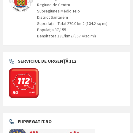
Regiune de Centru
Subregiunea Médio Tejo
District Santarém
Suprafaţa - Total 270.0 km2 (104.2 sq mi)
Populaţia 37,155
Densitatea 138/km2 (357.4/sq mi)
SERVICIUL DE URGENȚĂ 112
FIIPREGATIT.RO