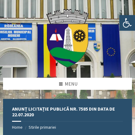
Skip
Skip
Skip
Skip
to
to
to
to
content
left
right
footer
Deschide bara de unelte
sidebar
sidebar
MENU
ANUNȚ LICITAȚIE PUBLICĂ NR. 7585 DIN DATA DE
22.07.2020
Home
Stirile primariei
/