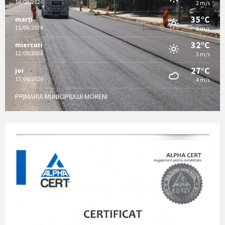
10/08/2026
2 m/s
35°C
marți
11/08/2026
1 m/s
32°C
miercuri
12/08/2026
3 m/s
27°C
joi
13/08/2026
4 m/s
PRIMARIA MUNICIPIULUI MORENI