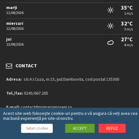
35°C
marți
11/08/2026
1 m/s
32°C
miercuri
12/08/2026
3 m/s
27°C
joi
13/08/2026
4 m/s
CONTACT
Adresa:
str.A.I.Cuza, nr.15, jud.Dambovita, cod postal 135300
Tel./fax:
0245/667.265
E-mail:
contact@primariamoreni.ro
Acest site web folosește cookie-uri pentru a vă asigura că veți avea cea
mai bună experiență pe site-ul nostru.
Mai multe detalii…
Setari cookie
ACCEPT
REFUZ