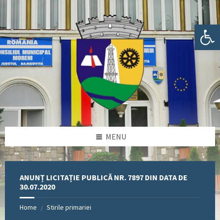
Skip
Skip
Skip
Skip
to
to
to
to
content
left
right
footer
Deschide bara de unelte
sidebar
sidebar
MENU
ANUNȚ LICITAȚIE PUBLICĂ NR. 7897 DIN DATA DE
30.07.2020
Home
Stirile primariei
/