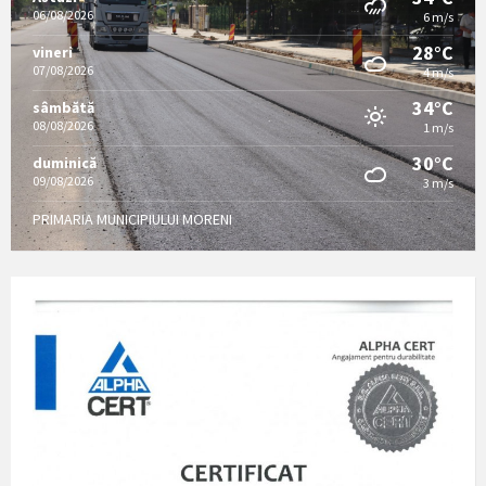
06/08/2026
6 m/s
28°C
vineri
07/08/2026
4 m/s
34°C
sâmbătă
08/08/2026
1 m/s
30°C
duminică
09/08/2026
3 m/s
PRIMARIA MUNICIPIULUI MORENI