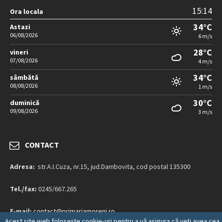
15:14
Ora locala
34°C
Astazi
06/08/2026
6 m/s
28°C
vineri
07/08/2026
4 m/s
34°C
sâmbătă
08/08/2026
1 m/s
30°C
duminică
09/08/2026
3 m/s
CONTACT
Adresa:
str.A.I.Cuza, nr.15, jud.Dambovita, cod postal 135300
Tel./fax:
0245/667.265
E-mail:
contact@primariamoreni.ro
Acest site web folosește cookie-uri pentru a vă asigura că veți avea cea