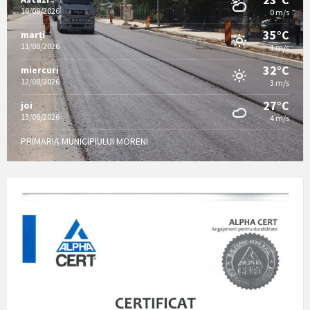
10/08/2026
0 m/s
35°C
marți
11/08/2026
1 m/s
32°C
miercuri
12/08/2026
3 m/s
27°C
joi
13/08/2026
4 m/s
PRIMARIA MUNICIPIULUI MORENI