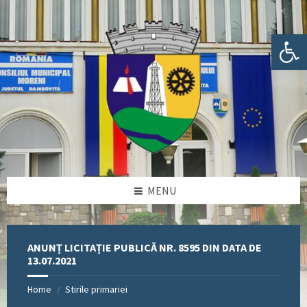
Skip
Skip
Skip
Skip
to
to
to
to
content
left
right
footer
Deschide bara de unelte
sidebar
sidebar
MENU
ANUNȚ LICITAȚIE PUBLICĂ NR. 8595 DIN DATA DE
13.07.2021
Home
Stirile primariei
/