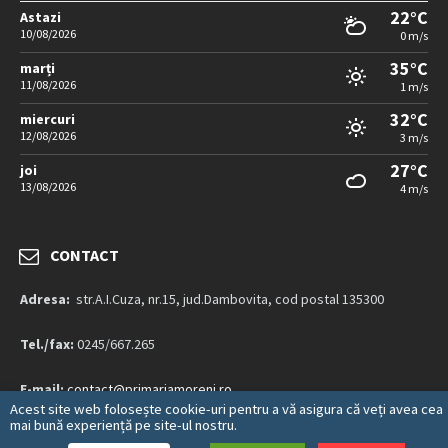
22°C
Astazi
10/08/2026
0 m/s
35°C
marți
11/08/2026
1 m/s
32°C
miercuri
12/08/2026
3 m/s
27°C
joi
13/08/2026
4 m/s
CONTACT
Adresa:
str.A.I.Cuza, nr.15, jud.Dambovita, cod postal 135300
Tel./fax:
0245/667.265
E-mail:
contact@primariamoreni.ro
Acest site web folosește cookie-uri pentru a vă asigura că veți avea cea
mai bună experiență pe site-ul nostru.
Mai multe detalii…