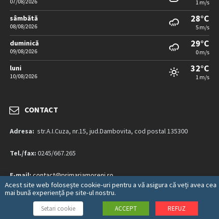
07/08/2026
1 m/s
28°C
sâmbătă
08/08/2026
5 m/s
29°C
duminică
09/08/2026
0 m/s
32°C
luni
10/08/2026
1 m/s
CONTACT
Adresa:
str.A.I.Cuza, nr.15, jud.Dambovita, cod postal 135300
Tel./fax:
0245/667.265
E-mail:
contact@primariamoreni.ro
Acest site web folosește cookie-uri pentru a vă asigura că veți avea cea
mai bună experiență pe site-ul nostru.
Mai multe detalii…
Setari cookie
ACCEPT
REFUZ