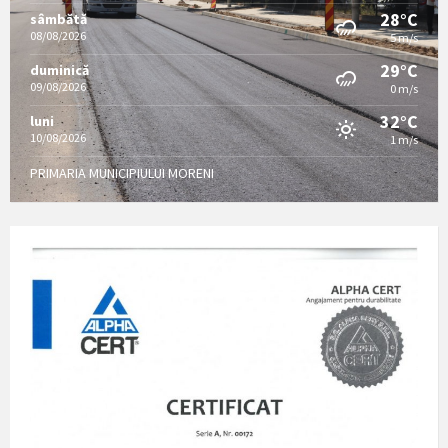
28°C
sâmbătă
08/08/2026
5 m/s
29°C
duminică
09/08/2026
0 m/s
32°C
luni
10/08/2026
1 m/s
PRIMARIA MUNICIPIULUI MORENI