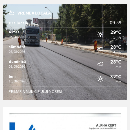
VREMEA LOCALA
09:59
Ora locala
29°C
Astazi
07/08/2026
1 m/s
28°C
sâmbătă
08/08/2026
4 m/s
28°C
duminică
09/08/2026
1 m/s
32°C
luni
10/08/2026
1 m/s
PRIMARIA MUNICIPIULUI MORENI