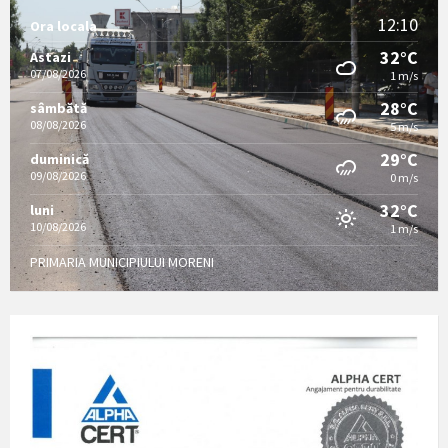
12:10
Ora locala
32°C
Astazi
07/08/2026
1 m/s
28°C
sâmbătă
08/08/2026
5 m/s
29°C
duminică
09/08/2026
0 m/s
32°C
luni
10/08/2026
1 m/s
PRIMARIA MUNICIPIULUI MORENI