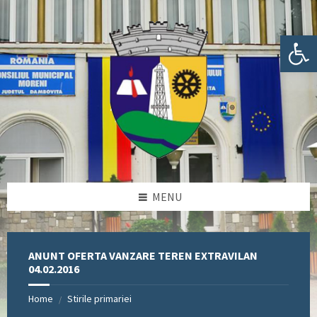
Skip
Skip
Skip
Skip
to
to
to
to
content
left
right
footer
Deschide bara de unelte
sidebar
sidebar
MENU
ANUNT OFERTA VANZARE TEREN EXTRAVILAN
04.02.2016
Home
Stirile primariei
/