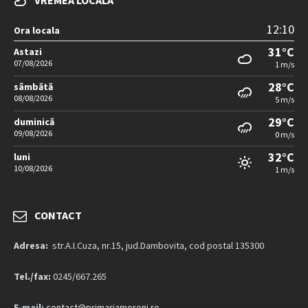
VREMEA LOCALA
12:10
Ora locala
31°C
Astazi
07/08/2026
1 m/s
28°C
sâmbătă
08/08/2026
5 m/s
29°C
duminică
09/08/2026
0 m/s
32°C
luni
10/08/2026
1 m/s
CONTACT
Adresa:
str.A.I.Cuza, nr.15, jud.Dambovita, cod postal 135300
Tel./fax:
0245/667.265
E-mail:
contact@primariamoreni.ro