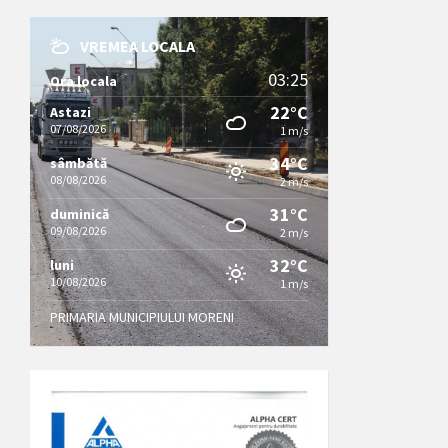
VREMEA LOCALA
03:25
Ora locala
22°C
Astazi
07/08/2026
1 m/s
34°C
sâmbătă
08/08/2026
2 m/s
31°C
duminică
09/08/2026
2 m/s
32°C
luni
10/08/2026
1 m/s
PRIMARIA MUNICIPIULUI MORENI