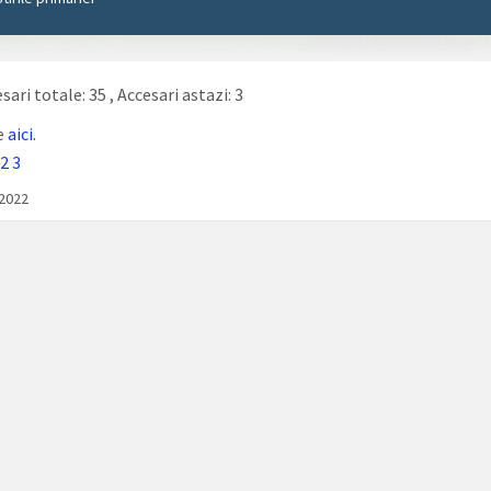
sari totale: 35
, Accesari astazi: 3
e
aici.
2
3
/2022