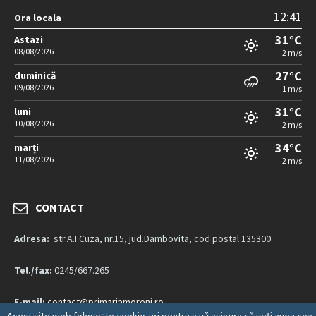
12:41
Ora locala
31°C
Astazi
08/08/2026
2 m/s
27°C
duminică
09/08/2026
1 m/s
31°C
luni
10/08/2026
2 m/s
34°C
marți
11/08/2026
2 m/s
CONTACT
Adresa:
str.A.I.Cuza, nr.15, jud.Dambovita, cod postal 135300
Tel./fax:
0245/667.265
E-mail:
contact@primariamoreni.ro