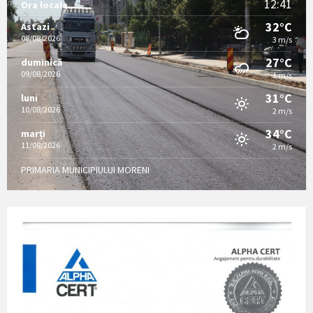
12:41
Ora locala
32°C
Astazi
08/08/2026
3 m/s
27°C
duminică
09/08/2026
1 m/s
31°C
luni
10/08/2026
2 m/s
34°C
marți
11/08/2026
2 m/s
PRIMARIA MUNICIPIULUI MORENI