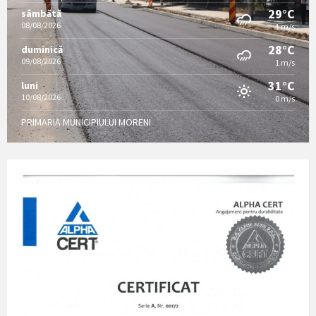
29°C
sâmbătă
08/08/2026
1 m/s
28°C
duminică
09/08/2026
1 m/s
31°C
luni
10/08/2026
0 m/s
PRIMARIA MUNICIPIULUI MORENI