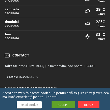
07/08/2026
3 m/s
29°C
sâmbătă
08/08/2026
1 m/s
28°C
duminică
09/08/2026
1 m/s
31°C
luni
10/08/2026
0 m/s
CONTACT
Adresa:
str.A.I.Cuza, nr.15, jud.Dambovita, cod postal 135300
Tel./fax:
0245/667.265
E-mail:
contact@primariamoreni.ro
Acest site web folosește cookie-uri pentru a vă asigura că veți avea cea
mai bună experiență pe site-ul nostru.
Mai multe detalii…
Setari cookie
ACCEPT
REFUZ