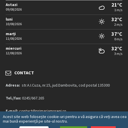
21°C
Astazi
09/08/2026
1 m/s
32°C
luni
10/08/2026
2 m/s
37°C
marți
11/08/2026
0 m/s
32°C
miercuri
12/08/2026
3 m/s
CONTACT
Adresa:
str.A.I.Cuza, nr.15, jud.Dambovita, cod postal 135300
Tel./fax:
0245/667.265
E-mail:
contact@primariamoreni.ro
Acest site web folosește cookie-uri pentru a vă asigura că veți avea cea
mai bună experiență pe site-ul nostru.
Mai multe detalii…