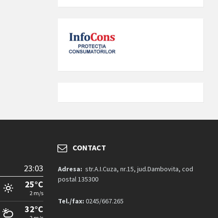
CONTACT
23:03
Adresa:
str.A.I.Cuza, nr.15, jud.Dambovita, cod
postal 135300
25°C
2 m/s
Tel./fax:
0245/667.265
32°C
2 m/s