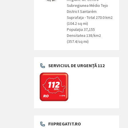
Subregiunea Médio Tejo
District Santarém
Suprafaţa - Total 270.0 km2
(104.2 sq mi)
Populaţia 37,155
Densitatea 138/km2
(357.4/sq mi)
SERVICIUL DE URGENȚĂ 112
FIIPREGATIT.RO