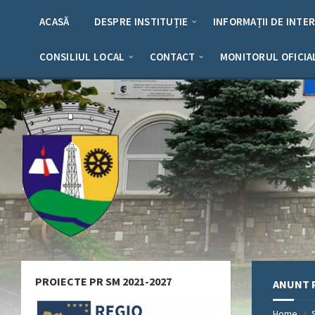
Skip
Skip
Skip
Skip
to
to
to
to
ACASĂ
DESPRE INSTITUȚIE
INFORMAȚII DE INTE
content
left
right
footer
sidebar
sidebar
CONSILIUL LOCAL
CONTACT
MONITORUL OFICIA
PROIECTE PR SM 2021-2027
ANUNT P
Home
/