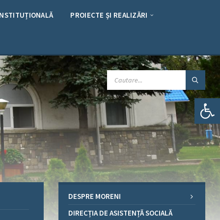
INSTITUȚIONALĂ
PROIECTE ȘI REALIZĂRI
CAUTARE:
Deschide bara de unelte
DESPRE MORENI
DIRECȚIA DE ASISTENȚĂ SOCIALĂ