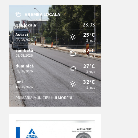
VREMEA LOCALA
23:03
Ora locala
25°C
Astazi
07/08/2026
2 m/s
32°C
sâmbătă
08/08/2026
2 m/s
27°C
duminică
09/08/2026
3 m/s
32°C
luni
10/08/2026
1 m/s
PRIMARIA MUNICIPIULUI MORENI