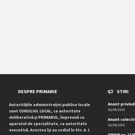
DESPRE PRIMARIE
STIRI
Anunt privind
Autoritățile administrației publice locale
06/08/2026
sunt CONSILIUL LOCAL, ca autoritate
deliberativă și PRIMARUL, împreună cu
Anunt colecti
aparatul de specialitate, ca autoritate
06/08/2026
executivă. Acestea își au sediul în Str. A. I.
ORDIN nr. 112