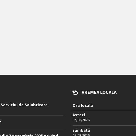
VREMEA LOCALA
 Serviciul de Salubrizare
Ora locala
Astazi
v
07/08/2026
sâmbătă
8 din 2 decembrie 2025 privind
08/08/2026