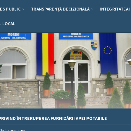
RES PUBLIC
TRANSPARENȚĂ DECIZIONALĂ
INTEGRITATEA 
L LOCAL
RIVIND ÎNTRERUPEREA FURNIZĂRII APEI POTABILE
Stirile primariei