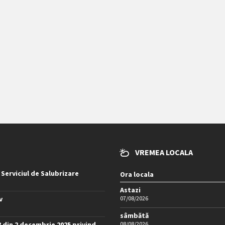
VREMEA LOCALA
 Serviciul de Salubrizare
Ora locala
Astazi
v
07/08/2026
sâmbătă
8 din 2 decembrie 2025 privind
08/08/2026