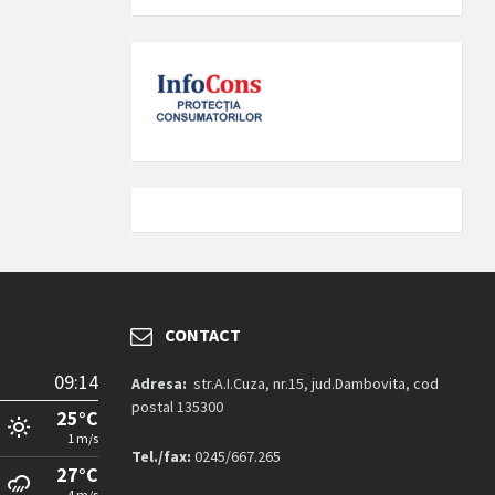
CONTACT
09:14
Adresa:
str.A.I.Cuza, nr.15, jud.Dambovita, cod
postal 135300
25°C
1 m/s
Tel./fax:
0245/667.265
27°C
4 m/s