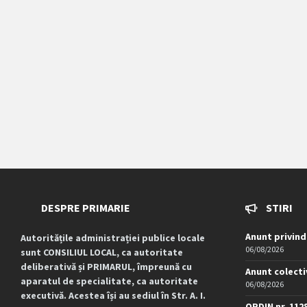
DESPRE PRIMARIE
STIRI
Anunt privind
Autoritățile administrației publice locale
06/08/2026
sunt CONSILIUL LOCAL, ca autoritate
deliberativă și PRIMARUL, împreună cu
Anunt colecti
aparatul de specialitate, ca autoritate
06/08/2026
executivă. Acestea își au sediul în Str. A. I.
ORDIN nr. 112