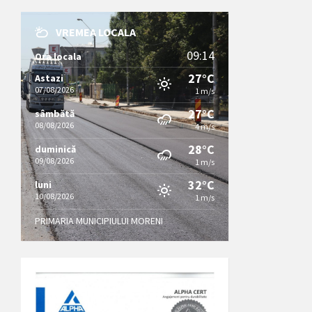
VREMEA LOCALA
09:14
Ora locala
27°C
Astazi
07/08/2026
1 m/s
27°C
sâmbătă
08/08/2026
4 m/s
28°C
duminică
09/08/2026
1 m/s
32°C
luni
10/08/2026
1 m/s
PRIMARIA MUNICIPIULUI MORENI