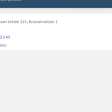
sari totale: 113
, Accesari astazi: 1
2
3
4
5
/2022