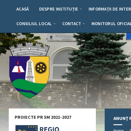
Skip
Skip
Skip
Skip
to
to
to
to
ACASĂ
DESPRE INSTITUȚIE
INFORMAȚII DE INTE
content
left
right
footer
sidebar
sidebar
CONSILIUL LOCAL
CONTACT
MONITORUL OFICIA
PROIECTE PR SM 2021-2027
ANUNȚ P
Home
/