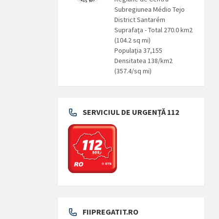
Subregiunea Médio Tejo
District Santarém
Suprafaţa - Total 270.0 km2
(104.2 sq mi)
Populaţia 37,155
Densitatea 138/km2
(357.4/sq mi)
SERVICIUL DE URGENȚĂ 112
FIIPREGATIT.RO