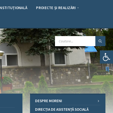
INSTITUȚIONALĂ
PROIECTE ȘI REALIZĂRI
CAUTARE:
Deschide bara de unelte
DESPRE MORENI
DIRECȚIA DE ASISTENȚĂ SOCIALĂ