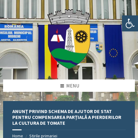
Skip
Skip
Skip
Skip
to
to
to
to
content
left
right
footer
Deschide bara de unelte
sidebar
sidebar
MENU
ANUNȚ PRIVIND SCHEMA DE AJUTOR DE STAT
PENTRU COMPENSAREA PARȚIALĂ A PIERDERILOR
LA CULTURA DE TOMATE
Home
Stirile primariei
/