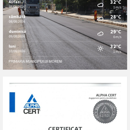
32°C
Astazi
07/08/2026
1 m/s
28°C
sâmbătă
08/08/2026
5 m/s
29°C
duminică
09/08/2026
0 m/s
32°C
luni
10/08/2026
1 m/s
PRIMARIA MUNICIPIULUI MORENI