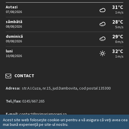
31°C
Astazi
07/08/2026
1 m/s
28°C
sâmbătă
08/08/2026
5 m/s
29°C
duminică
09/08/2026
0 m/s
32°C
luni
10/08/2026
1 m/s
CONTACT
Adresa:
str.A.I.Cuza, nr.15, jud.Dambovita, cod postal 135300
Tel./fax:
0245/667.265
E-mail:
contact@primariamoreni.ro
Acest site web folosește cookie-uri pentru a vă asigura că veți avea cea
mai bună experiență pe site-ul nostru.
Mai multe detalii…