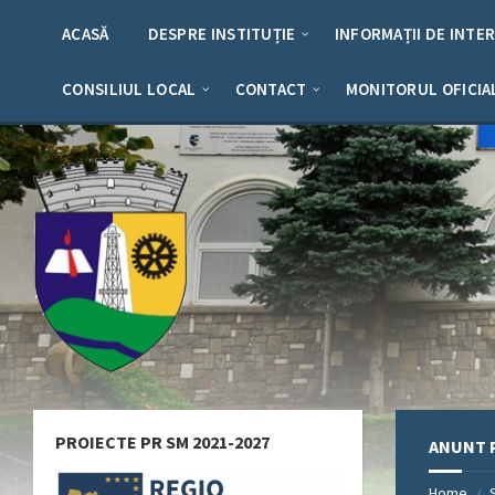
Skip
Skip
Skip
Skip
to
to
to
to
ACASĂ
DESPRE INSTITUȚIE
INFORMAȚII DE INTE
content
left
right
footer
sidebar
sidebar
CONSILIUL LOCAL
CONTACT
MONITORUL OFICIA
PROIECTE PR SM 2021-2027
ANUNT P
Home
/