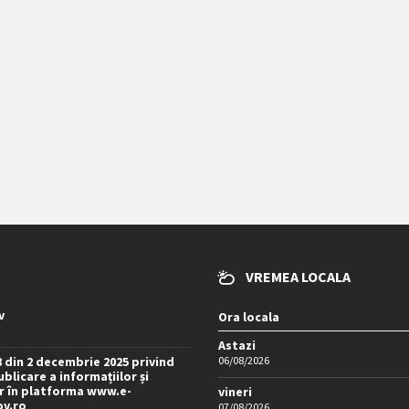
VREMEA LOCALA
v
Ora locala
Astazi
8 din 2 decembrie 2025 privind
06/08/2026
blicare a informațiilor și
 în platforma www.e-
vineri
ov.ro
07/08/2026