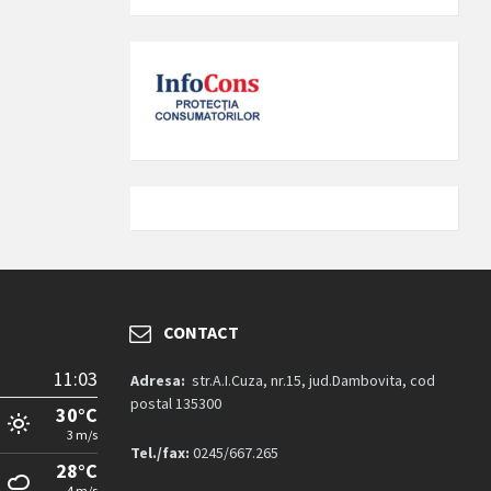
CONTACT
11:03
Adresa:
str.A.I.Cuza, nr.15, jud.Dambovita, cod
postal 135300
30°C
3 m/s
Tel./fax:
0245/667.265
28°C
4 m/s