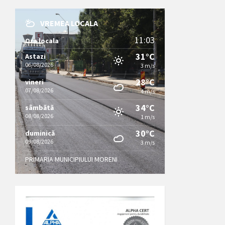
VREMEA LOCALA
11:03
Ora locala
31°C
Astazi
06/08/2026
3 m/s
28°C
vineri
07/08/2026
4 m/s
34°C
sâmbătă
08/08/2026
1 m/s
30°C
duminică
09/08/2026
3 m/s
PRIMARIA MUNICIPIULUI MORENI