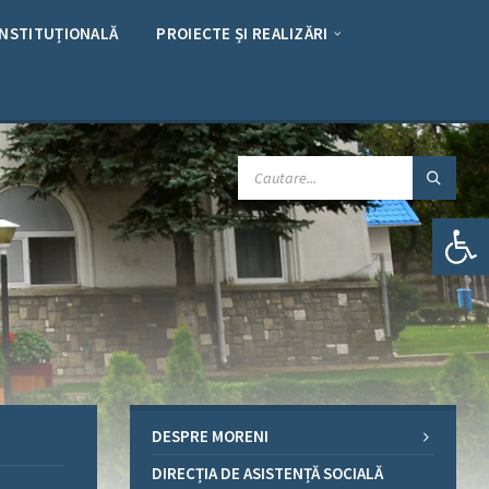
INSTITUȚIONALĂ
PROIECTE ȘI REALIZĂRI
CAUTARE:
Deschide bara de unelte
DESPRE MORENI
DIRECȚIA DE ASISTENȚĂ SOCIALĂ