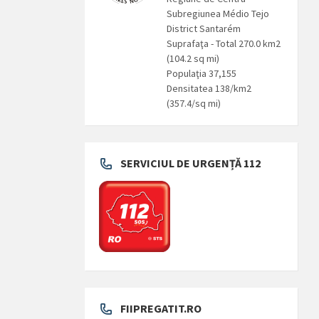
Subregiunea Médio Tejo
District Santarém
Suprafaţa - Total 270.0 km2
(104.2 sq mi)
Populaţia 37,155
Densitatea 138/km2
(357.4/sq mi)
SERVICIUL DE URGENȚĂ 112
FIIPREGATIT.RO