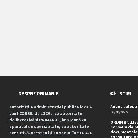
DESPRE PRIMARIE
STIRI
Anunt colecti
Autoritățile administrației publice locale
06/08/2026
sunt CONSILIUL LOCAL, ca autoritate
deliberativă și PRIMARUL, împreună cu
ORDIN nr. 112
aparatul de specialitate, ca autoritate
normele de pu
documentelor
executivă. Acestea își au sediul în Str. A. I.
consultare.g