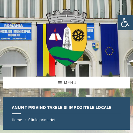
Skip
Skip
Skip
Skip
to
to
to
to
content
left
right
footer
Deschide bara de unelte
sidebar
sidebar
MENU
ANUNT PRIVIND TAXELE SI IMPOZITELE LOCALE
Home
Stirile primariei
/