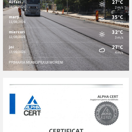
27°C
Astazi
10/08/2026
2 m/s
35°C
marți
11/08/2026
1 m/s
32°C
miercuri
12/08/2026
3 m/s
27°C
joi
13/08/2026
4 m/s
PRIMARIA MUNICIPIULUI MORENI