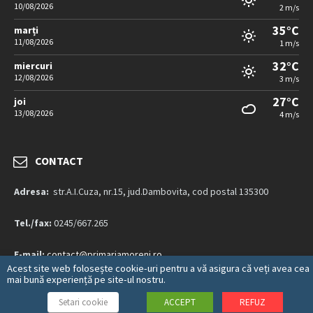
10/08/2026
2 m/s
35°C
marți
11/08/2026
1 m/s
32°C
miercuri
12/08/2026
3 m/s
27°C
joi
13/08/2026
4 m/s
CONTACT
Adresa:
str.A.I.Cuza, nr.15, jud.Dambovita, cod postal 135300
Tel./fax:
0245/667.265
E-mail:
contact@primariamoreni.ro
Acest site web folosește cookie-uri pentru a vă asigura că veți avea cea
mai bună experiență pe site-ul nostru.
Mai multe detalii…
Setari cookie
ACCEPT
REFUZ