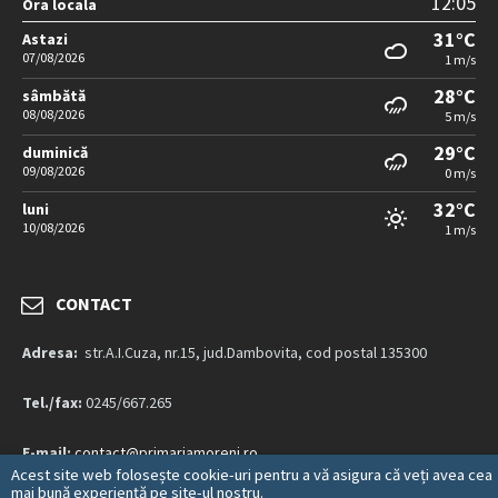
12:05
Ora locala
31°C
Astazi
07/08/2026
1 m/s
28°C
sâmbătă
08/08/2026
5 m/s
29°C
duminică
09/08/2026
0 m/s
32°C
luni
10/08/2026
1 m/s
CONTACT
Adresa:
str.A.I.Cuza, nr.15, jud.Dambovita, cod postal 135300
Tel./fax:
0245/667.265
E-mail:
contact@primariamoreni.ro
Acest site web folosește cookie-uri pentru a vă asigura că veți avea cea
mai bună experiență pe site-ul nostru.