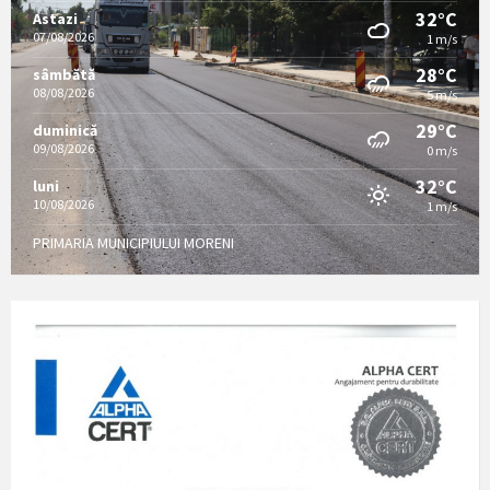
32°C
Astazi
07/08/2026
1 m/s
28°C
sâmbătă
08/08/2026
5 m/s
29°C
duminică
09/08/2026
0 m/s
32°C
luni
10/08/2026
1 m/s
PRIMARIA MUNICIPIULUI MORENI