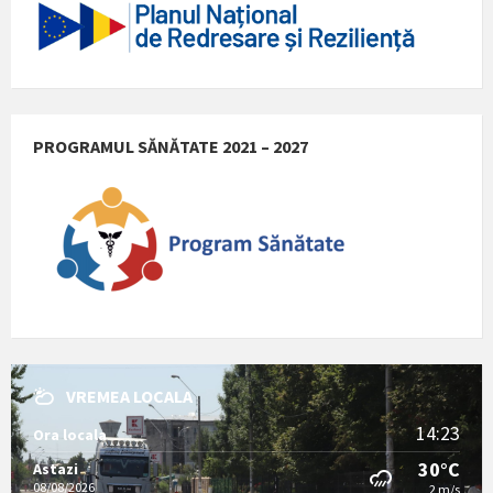
PROGRAMUL SĂNĂTATE 2021 – 2027
VREMEA LOCALA
14:23
Ora locala
30°C
Astazi
08/08/2026
2 m/s