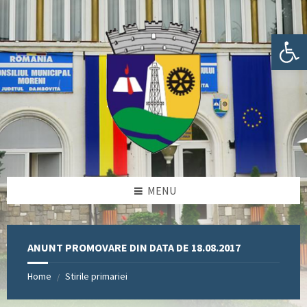
Skip
Skip
Skip
Skip
to
to
to
to
content
left
right
footer
Deschide bara de unelte
sidebar
sidebar
MENU
ANUNT PROMOVARE DIN DATA DE 18.08.2017
Home
Stirile primariei
/