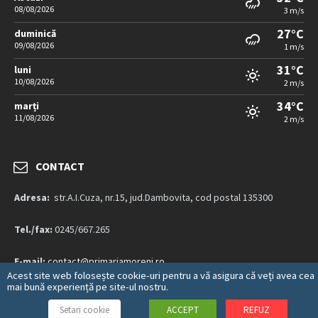
08/08/2026
3 m/s
27°C
duminică
09/08/2026
1 m/s
31°C
luni
10/08/2026
2 m/s
34°C
marți
11/08/2026
2 m/s
CONTACT
Adresa:
str.A.I.Cuza, nr.15, jud.Dambovita, cod postal 135300
Tel./fax:
0245/667.265
E-mail:
contact@primariamoreni.ro
Acest site web folosește cookie-uri pentru a vă asigura că veți avea cea
mai bună experiență pe site-ul nostru.
Mai multe detalii…
Setari cookie
ACCEPT
REFUZ