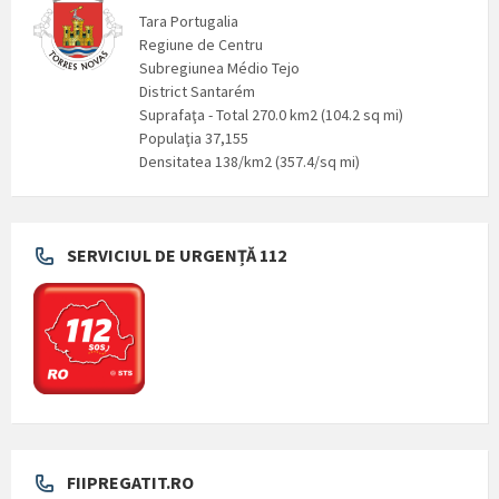
Tara Portugalia
Regiune de Centru
Subregiunea Médio Tejo
District Santarém
Suprafaţa - Total 270.0 km2 (104.2 sq mi)
Populaţia 37,155
Densitatea 138/km2 (357.4/sq mi)
SERVICIUL DE URGENȚĂ 112
FIIPREGATIT.RO