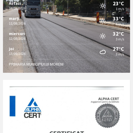
23°C
Astazi
10/08/2026
1 m/s
33°C
marți
11/08/2026
1 m/s
32°C
miercuri
12/08/2026
3 m/s
27°C
joi
13/08/2026
3 m/s
PRIMARIA MUNICIPIULUI MORENI