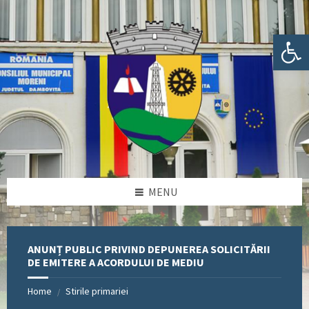
Skip
Skip
Skip
Skip
to
to
to
to
content
left
right
footer
Deschide bara de unelte
sidebar
sidebar
MENU
ANUNȚ PUBLIC PRIVIND DEPUNEREA SOLICITĂRII
DE EMITERE A ACORDULUI DE MEDIU
Home
Stirile primariei
/