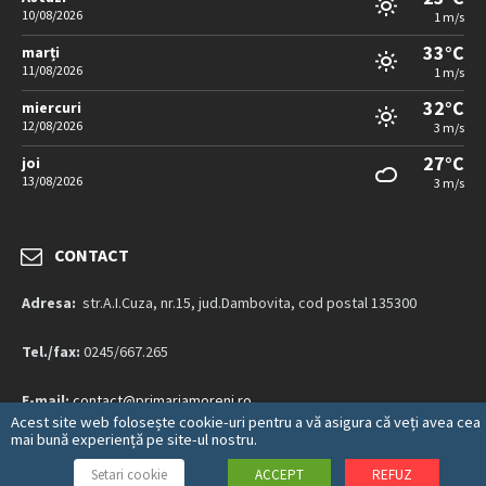
10/08/2026
1 m/s
33°C
marți
11/08/2026
1 m/s
32°C
miercuri
12/08/2026
3 m/s
27°C
joi
13/08/2026
3 m/s
CONTACT
Adresa:
str.A.I.Cuza, nr.15, jud.Dambovita, cod postal 135300
Tel./fax:
0245/667.265
E-mail:
contact@primariamoreni.ro
Acest site web folosește cookie-uri pentru a vă asigura că veți avea cea
mai bună experiență pe site-ul nostru.
Mai multe detalii…
Setari cookie
ACCEPT
REFUZ