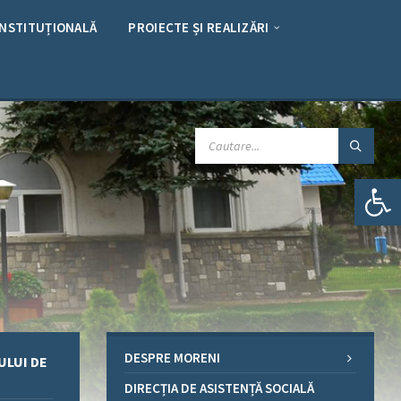
INSTITUȚIONALĂ
PROIECTE ȘI REALIZĂRI
CAUTARE:
Deschide bara de unelte
DESPRE MORENI
ULUI DE
DIRECȚIA DE ASISTENȚĂ SOCIALĂ