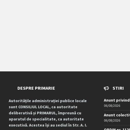
DESPRE PRIMARIE
STIRI
Anunt privind
Autoritățile administrației publice locale
06/08/2026
sunt CONSILIUL LOCAL, ca autoritate
deliberativă și PRIMARUL, împreună cu
Anunt colecti
aparatul de specialitate, ca autoritate
06/08/2026
executivă. Acestea își au sediul în Str. A. I.
ORDIN nr. 112