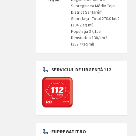
Subregiunea Médio Tejo
District Santarém
Suprafaţa - Total 270.0 km2
(104.2 sq mi)
Populaţia 37,155
Densitatea 138/km2
(357.4/sq mi)
SERVICIUL DE URGENȚĂ 112
FIIPREGATIT.RO