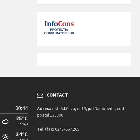
CONTACT
00:44
Adresa:
str.A.I.Cuza, nr.15, jud.Dambovita, cod
postal 135300
25°C
2 m/s
Tel./fax:
0245/667.265
34°C
2 m/s