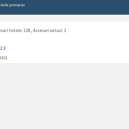
Stirile primariei
sari totale: 128
, Accesari astazi: 1
2
3
/2021