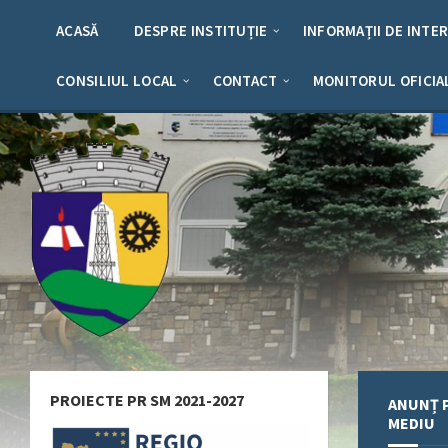
Skip
Skip
Skip
Skip
to
to
to
to
ACASĂ
DESPRE INSTITUȚIE
INFORMAȚII DE INTE
content
left
right
footer
sidebar
sidebar
CONSILIUL LOCAL
CONTACT
MONITORUL OFICIA
PROIECTE PR SM 2021-2027
ANUNȚ P
MEDIU