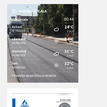
VREMEA LOCALA
00:44
Ora locala
24°C
Astazi
07/08/2026
2 m/s
34°C
sâmbătă
08/08/2026
2 m/s
31°C
duminică
09/08/2026
2 m/s
32°C
luni
10/08/2026
1 m/s
PRIMARIA MUNICIPIULUI MORENI