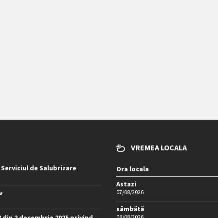
VREMEA LOCALA
 Serviciul de Salubrizare
Ora locala
Astazi
v
07/08/2026
sâmbătă
8 din 2 decembrie 2025 privind
08/08/2026