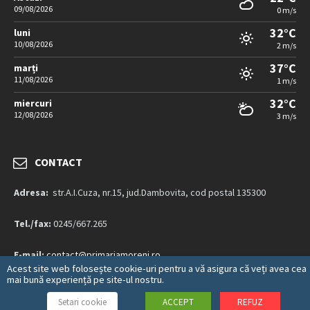
09/08/2026
0 m/s
32°C
luni
10/08/2026
2 m/s
37°C
marți
11/08/2026
1 m/s
32°C
miercuri
12/08/2026
3 m/s
CONTACT
Adresa:
str.A.I.Cuza, nr.15, jud.Dambovita, cod postal 135300
Tel./fax:
0245/667.265
E-mail:
contact@primariamoreni.ro
Acest site web folosește cookie-uri pentru a vă asigura că veți avea cea
mai bună experiență pe site-ul nostru.
Mai multe detalii…
Setari cookie
ACCEPT
REFUZ