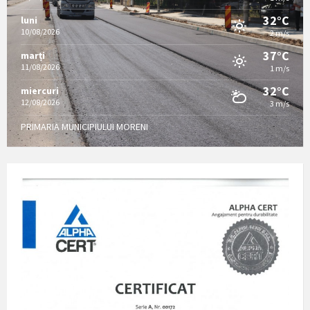
32°C
luni
10/08/2026
2 m/s
37°C
marți
11/08/2026
1 m/s
32°C
miercuri
12/08/2026
3 m/s
PRIMARIA MUNICIPIULUI MORENI