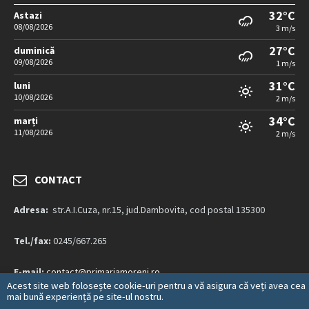
32°C
Astazi
08/08/2026
3 m/s
27°C
duminică
09/08/2026
1 m/s
31°C
luni
10/08/2026
2 m/s
34°C
marți
11/08/2026
2 m/s
CONTACT
Adresa:
str.A.I.Cuza, nr.15, jud.Dambovita, cod postal 135300
Tel./fax:
0245/667.265
E-mail:
contact@primariamoreni.ro
Acest site web folosește cookie-uri pentru a vă asigura că veți avea cea
mai bună experiență pe site-ul nostru.
Mai multe detalii…