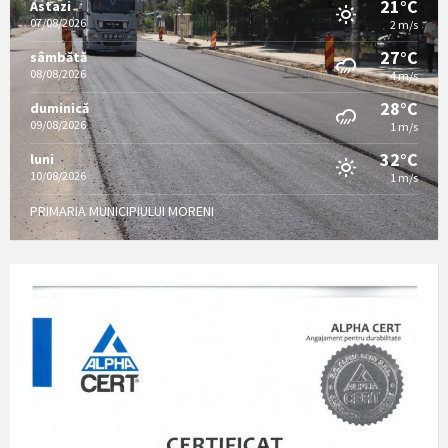
21°C
Astazi
07/08/2026
2 m/s
27°C
sâmbătă
08/08/2026
4 m/s
28°C
duminică
09/08/2026
1 m/s
32°C
luni
10/08/2026
1 m/s
PRIMARIA MUNICIPIULUI MORENI