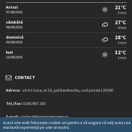
21°C
Astazi
07/08/2026
2 m/s
27°C
sâmbătă
08/08/2026
4 m/s
28°C
duminică
09/08/2026
1 m/s
32°C
luni
10/08/2026
1 m/s
CONTACT
Adresa:
str.A.I.Cuza, nr.15, jud.Dambovita, cod postal 135300
Tel./fax:
0245/667.265
E-mail:
contact@primariamoreni.ro
Acest site web folosește cookie-uri pentru a vă asigura că veți avea cea
mai bună experiență pe site-ul nostru.
Mai multe detalii…