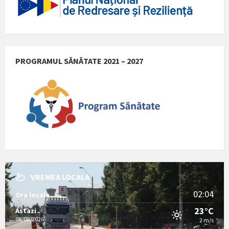
PROGRAMUL SĂNĂTATE 2021 – 2027
VREMEA LOCALA
02:04
Ora locala
23°C
Astazi
08/08/2026
2 m/s