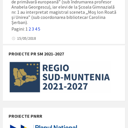
de primăvară europeană” (sub îndrumarea profesor
Anabela Georgescu), iar elevi de la Şcoala Gimnazială
nr. 1 au interpretat magistral sceneta ,,Moş Ion Roată
şi Unirea” (sub coordonarea bibliotecar Carolina
Şerban).
Pagini:
1
2
3
4
5
15/05/2018
PROIECTE PR SM 2021-2027
PROIECTE PNRR