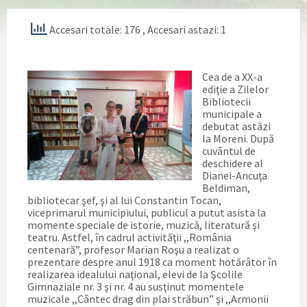
Accesari totale: 176
, Accesari astazi: 1
Cea de a XX-a
ediţie a Zilelor
Bibliotecii
municipale a
debutat astăzi
la Moreni. După
cuvântul de
deschidere al
Dianei-Ancuţa
Beldiman,
bibliotecar şef, şi al lui Constantin Tocan,
viceprimarul municipiului, publicul a putut asista la
momente speciale de istorie, muzică, literatură şi
teatru. Astfel, în cadrul activităţii ,,România
centenară”, profesor Marian Roşu a realizat o
prezentare despre anul 1918 ca moment hotărâtor în
realizarea idealului naţional, elevi de la Şcolile
Gimnaziale nr. 3 şi nr. 4 au susţinut momentele
muzicale ,,Cântec drag din plai străbun” şi ,,Armonii