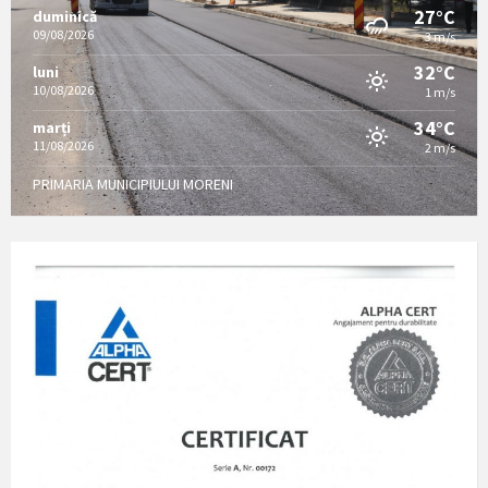
27°C
duminică
09/08/2026
3 m/s
32°C
luni
10/08/2026
1 m/s
34°C
marți
11/08/2026
2 m/s
PRIMARIA MUNICIPIULUI MORENI