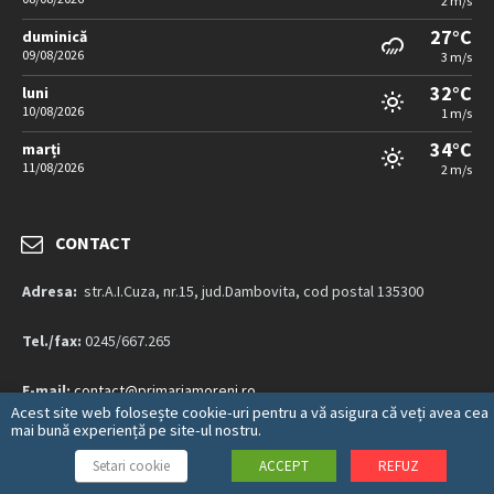
2 m/s
27°C
duminică
09/08/2026
3 m/s
32°C
luni
10/08/2026
1 m/s
34°C
marți
11/08/2026
2 m/s
CONTACT
Adresa:
str.A.I.Cuza, nr.15, jud.Dambovita, cod postal 135300
Tel./fax:
0245/667.265
E-mail:
contact@primariamoreni.ro
Acest site web folosește cookie-uri pentru a vă asigura că veți avea cea
mai bună experiență pe site-ul nostru.
Mai multe detalii…
Setari cookie
ACCEPT
REFUZ