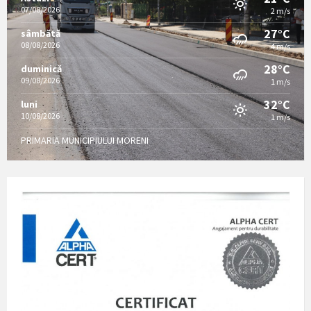
07/08/2026
2 m/s
27°C
sâmbătă
08/08/2026
4 m/s
28°C
duminică
09/08/2026
1 m/s
32°C
luni
10/08/2026
1 m/s
PRIMARIA MUNICIPIULUI MORENI