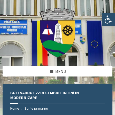
Skip
Skip
Skip
Skip
to
to
to
to
content
left
right
footer
Deschide bara de unelte
sidebar
sidebar
MENU
BULEVARDUL 22 DECEMBRIE INTRĂ ÎN
MODERNIZARE
Home
Stirile primariei
/