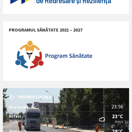
PROGRAMUL SĂNĂTATE 2021 – 2027
VREMEA LOCALA
23:56
Ora locala
23°C
Astazi
08/08/2026
0 m/s
28°C
duminică