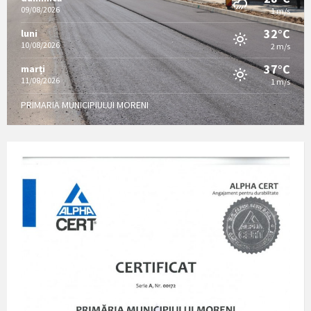
09/08/2026
1 m/s
32°C
luni
10/08/2026
2 m/s
37°C
marți
11/08/2026
1 m/s
PRIMARIA MUNICIPIULUI MORENI