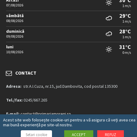
30°C
Astazi
07/08/2026
1 m/s
29°C
sâmbătă
08/08/2026
1 m/s
28°C
duminică
09/08/2026
1 m/s
31°C
luni
10/08/2026
0 m/s
CONTACT
Adresa:
str.A.I.Cuza, nr.15, jud.Dambovita, cod postal 135300
Tel./fax:
0245/667.265
E-mail:
contact@primariamoreni.ro
Acest site web folosește cookie-uri pentru a vă asigura că veți avea cea
mai bună experiență pe site-ul nostru.
Mai multe detalii…
Setari cookie
ACCEPT
REFUZ