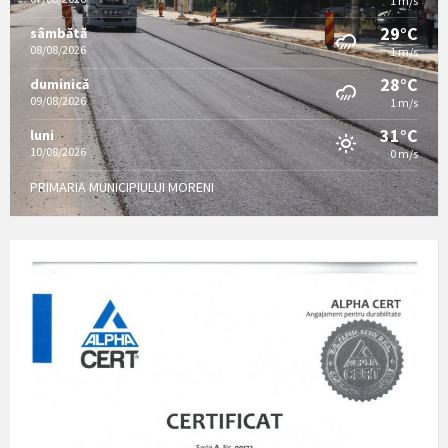
1 m/s
29°C
sâmbătă
08/08/2026
1 m/s
28°C
duminică
09/08/2026
1 m/s
31°C
luni
10/08/2026
0 m/s
PRIMARIA MUNICIPIULUI MORENI