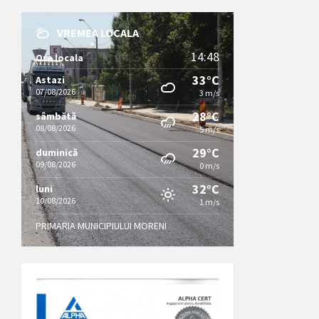
VREMEA LOCALA
14:48
Ora locala
33°C
Astazi
07/08/2026
3 m/s
28°C
sâmbătă
08/08/2026
5 m/s
29°C
duminică
09/08/2026
0 m/s
32°C
luni
10/08/2026
1 m/s
PRIMARIA MUNICIPIULUI MORENI