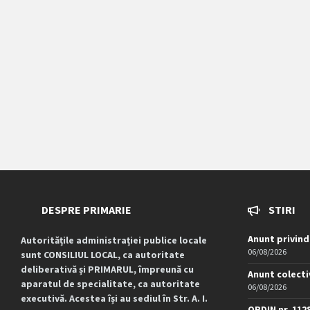
DESPRE PRIMARIE
STIRI
Anunt privind
Autoritățile administrației publice locale
06/08/2026
sunt CONSILIUL LOCAL, ca autoritate
deliberativă și PRIMARUL, împreună cu
Anunt colecti
aparatul de specialitate, ca autoritate
06/08/2026
executivă. Acestea își au sediul în Str. A. I.
ORDIN nr. 112