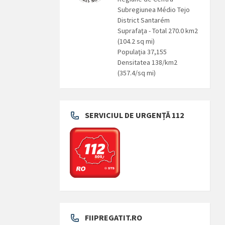
Subregiunea Médio Tejo
District Santarém
Suprafaţa - Total 270.0 km2
(104.2 sq mi)
Populaţia 37,155
Densitatea 138/km2
(357.4/sq mi)
SERVICIUL DE URGENȚĂ 112
FIIPREGATIT.RO