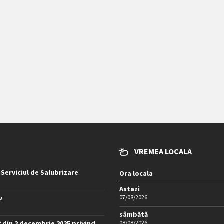
VREMEA LOCALA
 Serviciul de Salubrizare
Ora locala
Astazi
v
07/08/2026
sâmbătă
8 din 2 decembrie 2025 privind
08/08/2026