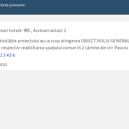
Stirile primariei
sari totale: 485
, Accesari astazi: 1
tivitățile proiectului au ca scop atingerea OBIECTIVULUI GENERAL
 respectiv: reabilitarea spațiului comun în 2 cămine din str. Pascov.
2
3
4
5
6
/2021