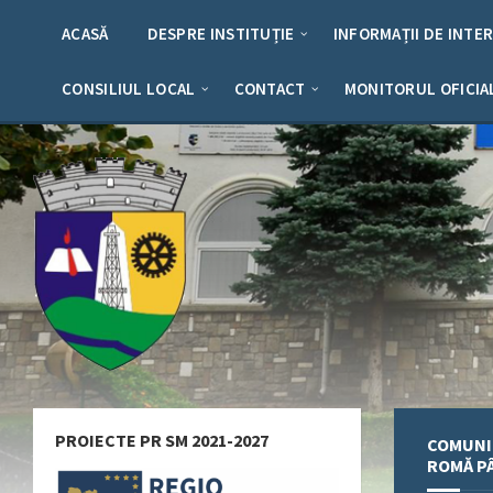
Skip
Skip
Skip
Skip
to
to
to
to
ACASĂ
DESPRE INSTITUȚIE
INFORMAȚII DE INTE
content
left
right
footer
sidebar
sidebar
CONSILIUL LOCAL
CONTACT
MONITORUL OFICIA
PROIECTE PR SM 2021-2027
COMUNI
ROMĂ P