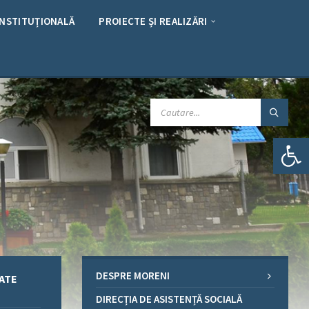
INSTITUȚIONALĂ
PROIECTE ȘI REALIZĂRI
CAUTARE:
Deschide bara de unelte
DESPRE MORENI
ATE
DIRECȚIA DE ASISTENȚĂ SOCIALĂ