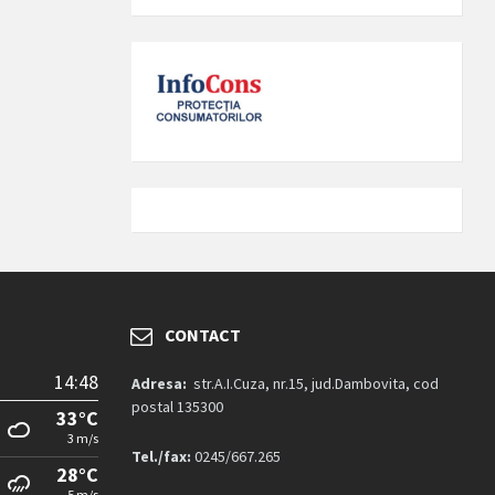
CONTACT
14:48
Adresa:
str.A.I.Cuza, nr.15, jud.Dambovita, cod
postal 135300
33°C
3 m/s
Tel./fax:
0245/667.265
28°C
5 m/s