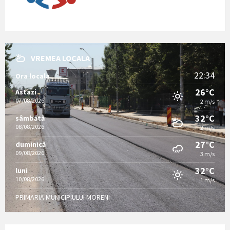
VREMEA LOCALA
22:34
Ora locala
26°C
Astazi
07/08/2026
2 m/s
32°C
sâmbătă
08/08/2026
2 m/s
27°C
duminică
09/08/2026
3 m/s
32°C
luni
10/08/2026
1 m/s
PRIMARIA MUNICIPIULUI MORENI