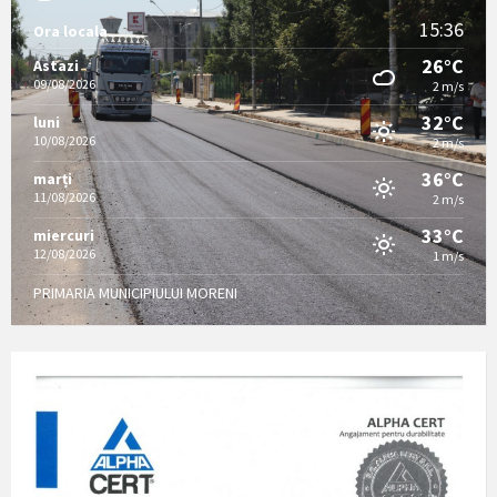
15:36
Ora locala
26°C
Astazi
09/08/2026
2 m/s
32°C
luni
10/08/2026
2 m/s
36°C
marți
11/08/2026
2 m/s
33°C
miercuri
12/08/2026
1 m/s
PRIMARIA MUNICIPIULUI MORENI