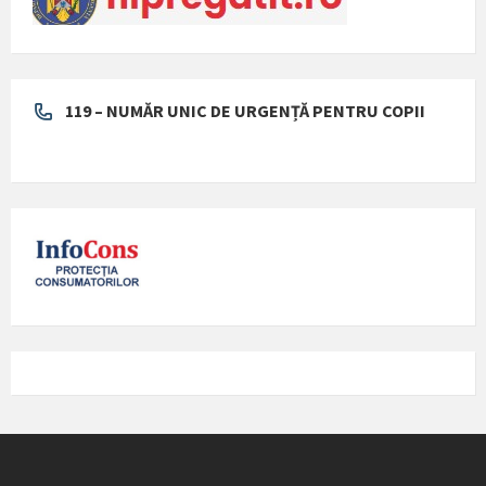
119 – NUMĂR UNIC DE URGENȚĂ PENTRU COPII