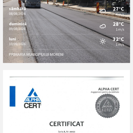
27°C
sâmbătă
08/08/2026
4 m/s
28°C
duminică
09/08/2026
1 m/s
32°C
luni
10/08/2026
1 m/s
PRIMARIA MUNICIPIULUI MORENI