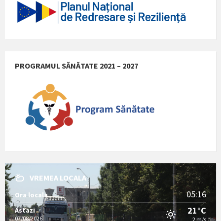
PROGRAMUL SĂNĂTATE 2021 – 2027
VREMEA LOCALA
05:16
Ora locala
21°C
Astazi
07/08/2026
2 m/s