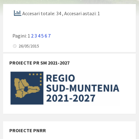
Accesari totale: 34
, Accesari astazi: 1
Pagini:
1
2
3
4
5
6
7
26/05/2015
PROIECTE PR SM 2021-2027
PROIECTE PNRR