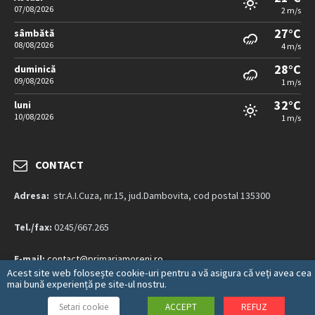
07/08/2026
2 m/s
27°C
sâmbătă
08/08/2026
4 m/s
28°C
duminică
09/08/2026
1 m/s
32°C
luni
10/08/2026
1 m/s
CONTACT
Adresa:
str.A.I.Cuza, nr.15, jud.Dambovita, cod postal 135300
Tel./fax:
0245/667.265
E-mail:
contact@primariamoreni.ro
Acest site web folosește cookie-uri pentru a vă asigura că veți avea cea
mai bună experiență pe site-ul nostru.
Mai multe detalii…
Setari cookie
ACCEPT
REFUZ