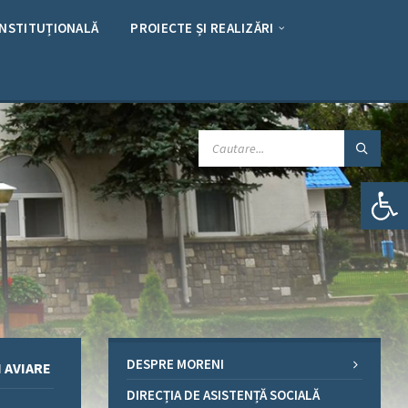
INSTITUȚIONALĂ
PROIECTE ȘI REALIZĂRI
CAUTARE:
Deschide bara de unelte
DESPRE MORENI
I AVIARE
DIRECȚIA DE ASISTENȚĂ SOCIALĂ