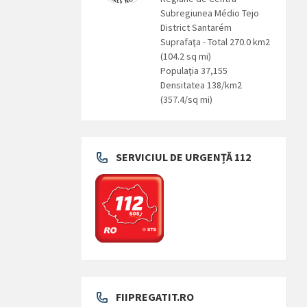
Subregiunea Médio Tejo
District Santarém
Suprafaţa - Total 270.0 km2
(104.2 sq mi)
Populaţia 37,155
Densitatea 138/km2
(357.4/sq mi)
SERVICIUL DE URGENȚĂ 112
FIIPREGATIT.RO