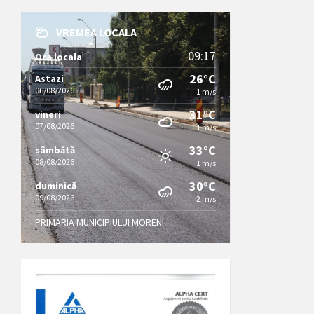
VREMEA LOCALA
09:17
Ora locala
26°C
Astazi
06/08/2026
1 m/s
31°C
vineri
07/08/2026
1 m/s
33°C
sâmbătă
08/08/2026
1 m/s
30°C
duminică
09/08/2026
2 m/s
PRIMARIA MUNICIPIULUI MORENI