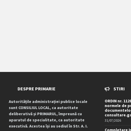
DESPRE PRIMARIE
STIRI
ORDIN nr. 112
Autoritățile administrației publice locale
normele de pu
sunt CONSILIUL LOCAL, ca autoritate
documentelor
deliberativă și PRIMARUL, împreună cu
consultare.g
aparatul de specialitate, ca autoritate
31/07/2026
executivă. Acestea își au sediul în Str. A. I.
Completare I