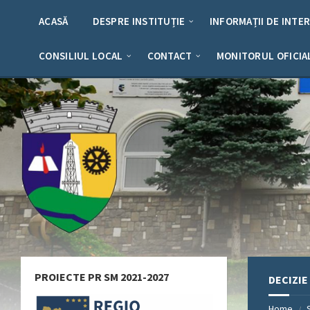
Skip
Skip
Skip
Skip
to
to
to
to
ACASĂ
DESPRE INSTITUȚIE
INFORMAȚII DE INTE
content
left
right
footer
sidebar
sidebar
CONSILIUL LOCAL
CONTACT
MONITORUL OFICIA
PROIECTE PR SM 2021-2027
DECIZIE
Home
/