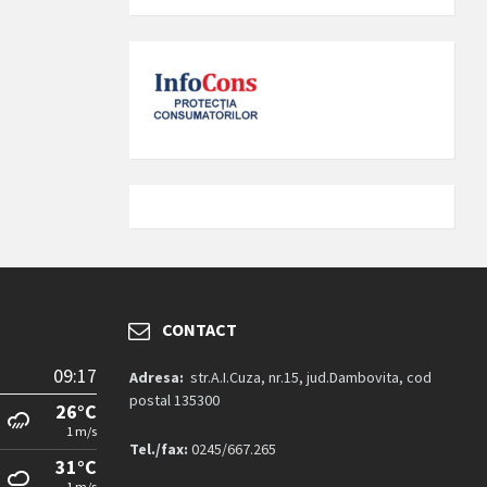
CONTACT
09:17
Adresa:
str.A.I.Cuza, nr.15, jud.Dambovita, cod
postal 135300
26°C
1 m/s
Tel./fax:
0245/667.265
31°C
1 m/s