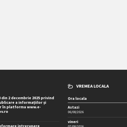
VREMEA LOCALA
8 din 2 decembrie 2025 privind
Ora locala
blicare a informațiilor și
 în platforma www.e-
Astazi
ov.ro
06/08/2026
vineri
nformare intrerupere
07/08/2026