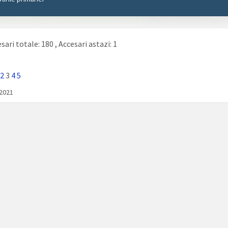
sari totale: 180
, Accesari astazi: 1
2
3
4
5
/2021