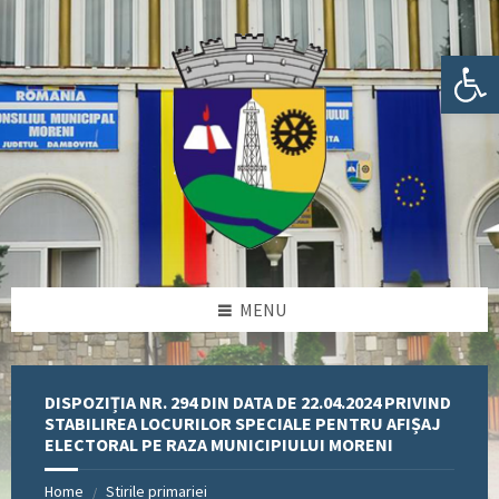
Skip
Skip
Skip
Skip
to
to
to
to
content
left
right
footer
Deschide bara de unelte
sidebar
sidebar
MENU
DISPOZIȚIA NR. 294 DIN DATA DE 22.04.2024 PRIVIND
STABILIREA LOCURILOR SPECIALE PENTRU AFIȘAJ
ELECTORAL PE RAZA MUNICIPIULUI MORENI
Home
Stirile primariei
/