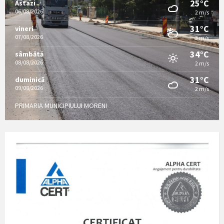
25°C
Astazi
06/08/2026
2 m/s
31°C
vineri
07/08/2026
3 m/s
34°C
sâmbătă
08/08/2026
2 m/s
31°C
duminică
09/08/2026
2 m/s
PRIMARIA MUNICIPIULUI MORENI