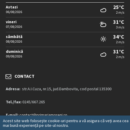
25°C
Astazi
06/08/2026
2 m/s
31°C
vineri
07/08/2026
3 m/s
34°C
sâmbătă
08/08/2026
2 m/s
31°C
duminică
09/08/2026
2 m/s
CONTACT
Adresa:
str.A.I.Cuza, nr.15, jud.Dambovita, cod postal 135300
Tel./fax:
0245/667.265
E-mail:
contact@primariamoreni.ro
Acest site web folosește cookie-uri pentru a vă asigura că veți avea cea
mai bună experiență pe site-ul nostru.
Mai multe detalii…