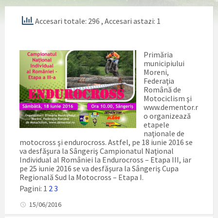
Accesari totale: 296
, Accesari astazi: 1
Primăria
municipiului
Moreni,
Federaţia
Română de
Motociclism şi
www.dementor.r
o organizează
etapele
naţionale de
motocross şi endurocross. Astfel, pe 18 iunie 2016 se
va desfăşura la Sângeriş Campionatul Naţional
Individual al României la Endurocross – Etapa III, iar
pe 25 iunie 2016 se va desfăşura la Sângeriş Cupa
Regională Sud la Motocross – Etapa I.
Pagini:
1
2
3
15/06/2016