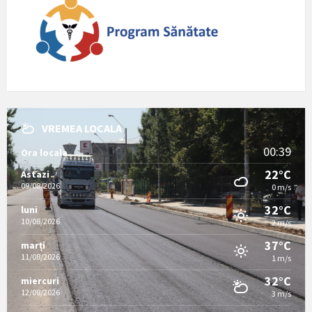
VREMEA LOCALA
00:39
Ora locala
22°C
Astazi
09/08/2026
0 m/s
32°C
luni
10/08/2026
2 m/s
37°C
marți
11/08/2026
1 m/s
32°C
miercuri
12/08/2026
3 m/s