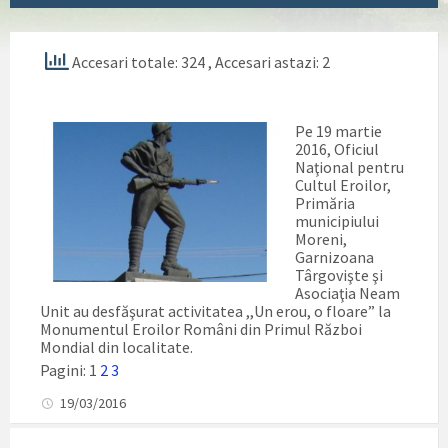
Accesari totale: 324
, Accesari astazi: 2
Pe 19 martie
2016, Oficiul
Naţional pentru
Cultul Eroilor,
Primăria
municipiului
Moreni,
Garnizoana
Târgovişte şi
Asociaţia Neam
Unit au desfăşurat activitatea ,,Un erou, o floare” la
Monumentul Eroilor Români din Primul Război
Mondial din localitate.
Pagini:
1
2
3
19/03/2016