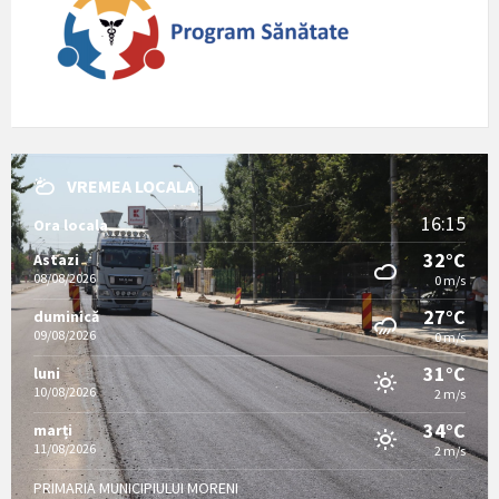
VREMEA LOCALA
16:15
Ora locala
32°C
Astazi
08/08/2026
0 m/s
27°C
duminică
09/08/2026
0 m/s
31°C
luni
10/08/2026
2 m/s
34°C
marți
11/08/2026
2 m/s
PRIMARIA MUNICIPIULUI MORENI