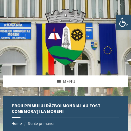
Skip
Skip
Skip
Skip
to
to
to
to
content
left
right
footer
Deschide bara de unelte
sidebar
sidebar
MENU
EROII PRIMULUI RĂZBOI MONDIAL AU FOST
COMEMORAŢI LA MORENI
Home
Stirile primariei
/