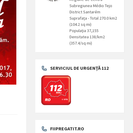
Subregiunea Médio Tejo
District Santarém
Suprafaţa - Total 270.0 km2
(104.2 sq mi)
Populaţia 37,155
Densitatea 138/km2
(357.4/sq mi)
SERVICIUL DE URGENȚĂ 112
FIIPREGATIT.RO