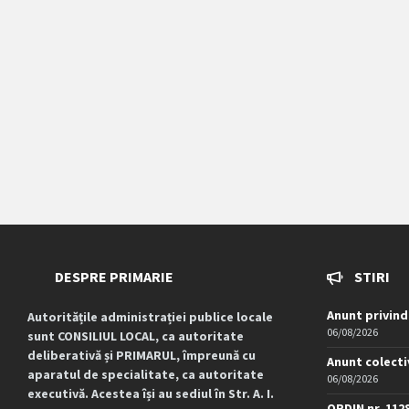
DESPRE PRIMARIE
STIRI
Anunt privind
Autoritățile administrației publice locale
06/08/2026
sunt CONSILIUL LOCAL, ca autoritate
deliberativă și PRIMARUL, împreună cu
Anunt colecti
aparatul de specialitate, ca autoritate
06/08/2026
executivă. Acestea își au sediul în Str. A. I.
ORDIN nr. 112