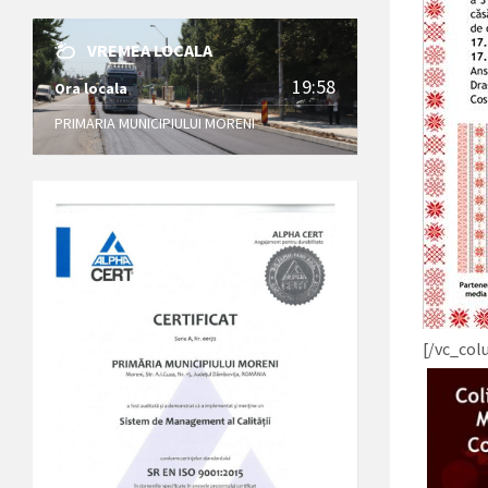
VREMEA LOCALA
19:58
Ora locala
PRIMARIA MUNICIPIULUI MORENI
[/vc_co