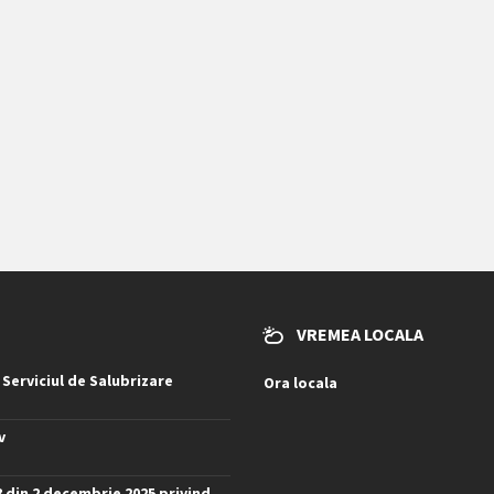
VREMEA LOCALA
 Serviciul de Salubrizare
Ora locala
v
8 din 2 decembrie 2025 privind