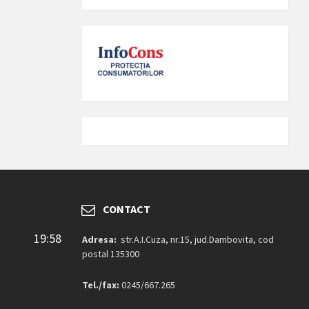
CONTACT
19:58
Adresa:
str.A.I.Cuza, nr.15, jud.Dambovita, cod
postal 135300
Tel./fax:
0245/667.265