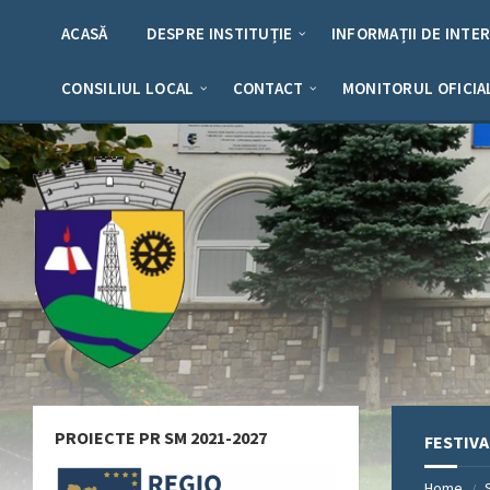
Skip
Skip
Skip
Skip
to
to
to
to
ACASĂ
DESPRE INSTITUȚIE
INFORMAȚII DE INTE
content
left
right
footer
sidebar
sidebar
CONSILIUL LOCAL
CONTACT
MONITORUL OFICIA
PROIECTE PR SM 2021-2027
FESTIVA
Home
/