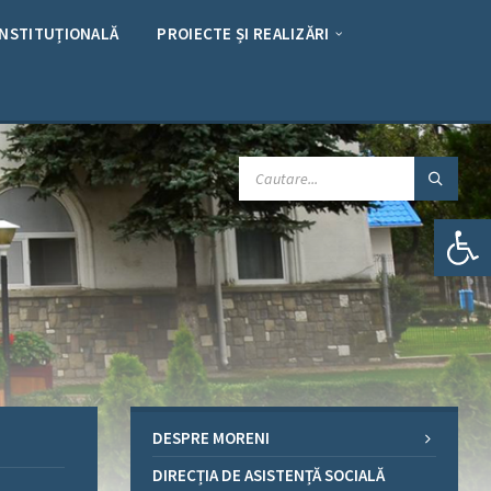
INSTITUȚIONALĂ
PROIECTE ȘI REALIZĂRI
CAUTARE:
Deschide bara de unelte
DESPRE MORENI
DIRECȚIA DE ASISTENȚĂ SOCIALĂ