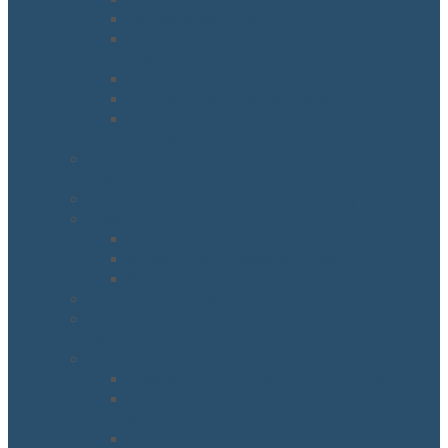
Persoana responsabilă
Formular solicitare informații de interes
public
Modalitate de contestare a deciziei
Lista documentelor de interes public
Rapoarte anuale de aplicare a Legii nr.
544/2001
Buletinul informativ al informatiilor de interes
public
Avertizări privind sănătatea plantelor și animalelor
Buget
Buget pe surse de finanțare și buget structuri
Situația plăților (execuție bugetară)
Situația drepturilor salariale
Bilanțuri contabile
Finanțări nerambursabile pentru activități
nonprofit
Achiziții publice
Programul anual al achizițiilor publice
Centralizatorul achizițiilor publice +5000
euro
Contractele de achiziție publică +5000 euro