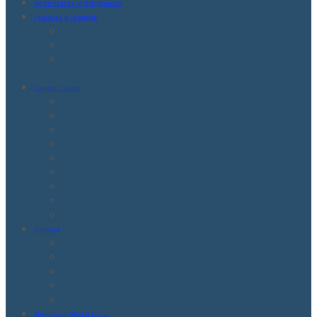
Integritatea instituțională
Proiecte și realizări
Proiecte
Realizări
Materiale realizate în cadrul proiectelor cu
finanțare europeană
Consiliul local
Membrii CL
Atribuții
Regulamente CL
Comisii de specialitate
Proiecte de hotărâri
Hotărâri
Procese verbale ale ședințelor
Ședințele Consiliului Local – Video
Rapoarte de activitate ale membrilor CL
Contact
Date de contact
Relații cu presa
Programul de funcționare al instituției
Program de audiențe
Sesizări/Petiții
Monitorul Oficial Local