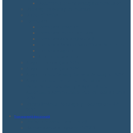
Documente privind execuția contractelor
Declarații de avere și de interese
Dispoziții emise
Formulare
Formulare urbanism
Formulare impozite și taxe
Formulare asistență socială
Formulare Serviciul Valorificare Patrimoniu
Formulare agricol
Alte formulare utile
Alegeri Prezidențiale 2025
Alegeri Prezidențiale 2024
Alegeri pentru Senat și Camera Deputaților 2024
Alegeri pentru membrii din România în
Parlamentul European și Alegeri pentru
Autoritatile Administratiei Publice Locale 9 iunie
2024
Recensământul Populației și Locuințelor – RPL
2021
Transparență decizională
Proiecte în consultare publică
Rapoarte anuale Legea nr.52/2003