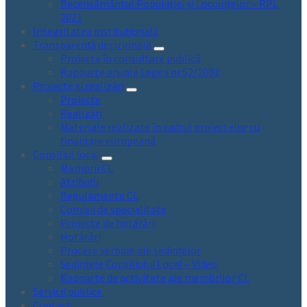
Recensământul Populației și Locuințelor – RPL
2021
Integritatea instituțională
Transparență decizională
Proiecte în consultare publică
Rapoarte anuale Legea nr.52/2003
Proiecte și realizări
Proiecte
Realizări
Materiale realizate în cadrul proiectelor cu
finanțare europeană
Consiliul local
Membrii CL
Atribuții
Regulamente CL
Comisii de specialitate
Proiecte de hotărâri
Hotărâri
Procese verbale ale ședințelor
Sedințele Consiliului Local – Video
Rapoarte de activitate ale membrilor CL
Servicii publice
Contact