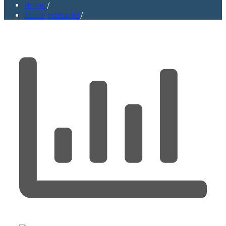
Home
/
Stirile primariei
/