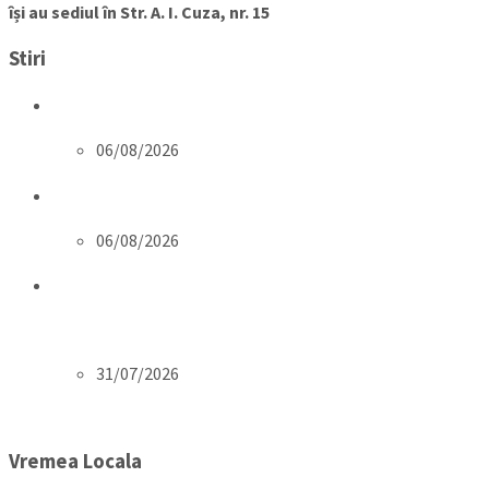
își au sediul în Str. A. I. Cuza, nr. 15
Stiri
Anunt privind Serviciul de Salubrizare
06/08/2026
Anunt colectiv
06/08/2026
ORDIN nr. 1128 din 2 decembrie 2025 privind normele de
publicare a informațiilor și documentelor în
platforma www.e-consultare.gov.ro
31/07/2026
Citeste mai mult...
Vremea Locala