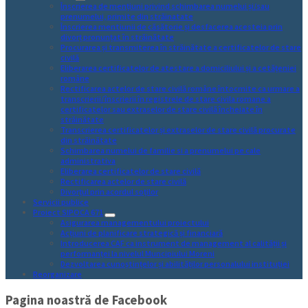
Înscrierea de mențiuni privind schimbarea numelui și/sau
prenumelui, primite din străinatate
Înscrierea mentiunii de căsătorie și desfacerea acesteia prin
divorț pronunțat în străinătate
Procurarea și transmiterea în străinătate a certificatelor de stare
civilă
Eliberarea certificatelor de atestare a domiciliului și a cetățeniei
române
Rectificarea actelor de stare civilă române întocmite ca urmare a
transcrierii/înscrierii în registrele de stare civila romane a
certificatelor sau extraselor de stare civilă încheiate în
străinătate
Transcrierea certificatelor și extraselor de stare civilă procurate
din străinătate
Schimbarea numelui de familie si a prenumelui pe cale
administrativa
Eliberarea certificatelor de stare civilă
Rectificarea actelor de stare civilă
Divorțul prin acordul soților
Servicii publice
Proiect SIPOCA 671
Asigurarea managementului proiectului
Acțiuni de planificare strategică și financiară
Introducerea CAF ca instrument de management al calității și
performanței la nivelul Muncipiului Moreni
Dezvoltarea cunoștințelor și abilităților personalului instituției
Reorganizare
Pagina noastră de Facebook