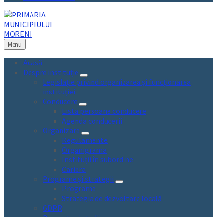
Menu
Acasă
Despre instituție
Legislație privind organizarea și funcționarea
instituției
Conducere
Lista persoane conducere
Agenda conducerii
Organizare
Regulamente
Organigrama
Instituții în subordine
Cariera
Programe și strategii
Programe
Strategia de dezvoltare locală
GDPR