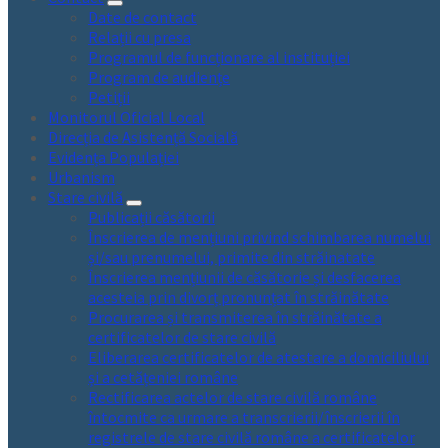
Date de contact
Relații cu presa
Programul de funcționare al instituției
Program de audiențe
Petiții
Monitorul Oficial Local
Direcția de Asistență Socială
Evidența Populației
Urbanism
Stare civilă
Publicații căsătorii
Înscrierea de mențiuni privind schimbarea numelui
și/sau prenumelui, primite din străinatate
Înscrierea mențiunii de căsătorie și desfacerea
acesteia prin divorț pronunțat în străinătate
Procurarea și transmiterea în străinătate a
certificatelor de stare civilă
Eliberarea certificatelor de atestare a domiciliului
și a cetățeniei române
Rectificarea actelor de stare civilă române
întocmite ca urmare a transcrierii/înscrierii în
registrele de stare civilă române a certificatelor