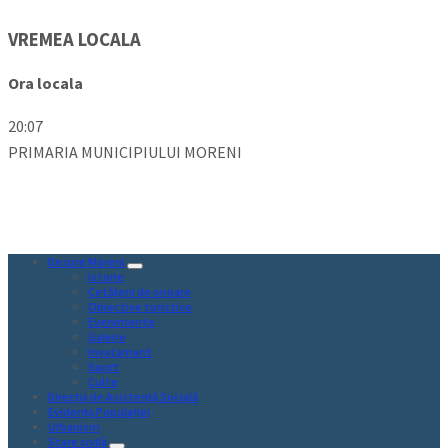
VREMEA LOCALA
Ora locala
20:07
PRIMARIA MUNICIPIULUI MORENI
Despre Moreni
Istorie
Cetăţeni de onoare
Obiective turistice
Evenimente
Galerie
Invatamant
Sport
Culte
Direcția de Asistență Socială
Evidența Populației
Urbanism
Stare civilă