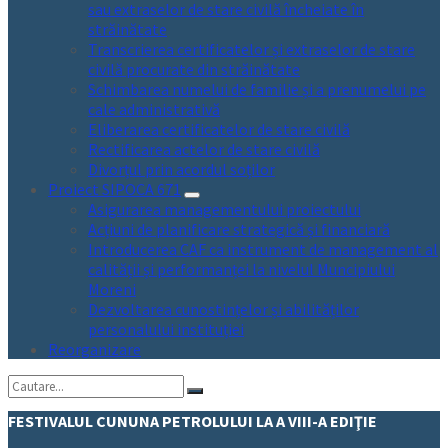
sau extraselor de stare civilă încheiate în
străinătate
Transcrierea certificatelor și extraselor de stare
civilă procurate din străinătate
Schimbarea numelui de familie și a prenumelui pe
cale administrativă
Eliberarea certificatelor de stare civilă
Rectificarea actelor de stare civilă
Divorțul prin acordul soților
Proiect SIPOCA 671
Asigurarea managementului proiectului
Acțiuni de planificare strategică și financiară
Introducerea CAF ca instrument de management al
calității și performanței la nivelul Muncipiului
Moreni
Dezvoltarea cunostințelor și abilităților
personalului instituției
Reorganizare
Cautare:
FESTIVALUL CUNUNA PETROLULUI LA A VIII-A EDIŢIE