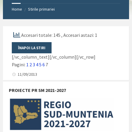
Home
Stirile primariei
/
Accesari totale: 145
, Accesari astazi: 1
[/vc_column_text][/vc_column][/vc_row]
Pagini:
1
2
3
4
5
6
7
11/09/2013
PROIECTE PR SM 2021-2027