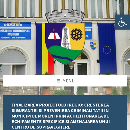
Skip
Skip
Skip
Skip
to
to
to
to
content
left
right
footer
Deschide bara de unelte
sidebar
sidebar
MENU
FINALIZAREA PROIECTULUI REGIO: CRESTEREA
SIGURANTEI SI PREVENIREA CRIMINALITATII IN
MUNICIPIUL MORENI PRIN ACHIZITIONAREA DE
ECHIPAMENTE SPECIFICE SI AMENAJAREA UNUI
CENTRU DE SUPRAVEGHERE