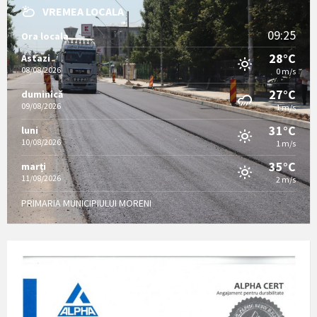
VREMEA LOCALA
09:25
Ora locala
28°C
Astazi
08/08/2026
0 m/s
27°C
duminică
09/08/2026
1 m/s
31°C
luni
10/08/2026
1 m/s
35°C
marți
11/08/2026
2 m/s
PRIMARIA MUNICIPIULUI MORENI