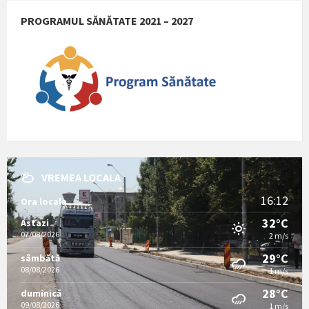
PROGRAMUL SĂNĂTATE 2021 – 2027
VREMEA LOCALA
16:12
Ora locala
32°C
Astazi
07/08/2026
2 m/s
29°C
sâmbătă
08/08/2026
1 m/s
28°C
duminică
09/08/2026
1 m/s