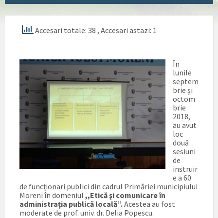
Accesari totale: 38
, Accesari astazi: 1
În
lunile
septem
brie şi
octom
brie
2018,
au avut
loc
două
sesiuni
de
instruir
e a 60
de funcţionari publici din cadrul Primăriei municipiului
Moreni în domeniul
,,Etică şi comunicare în
administraţia publică locală
”
.
Acestea au fost
moderate de prof. univ. dr. Delia Popescu.