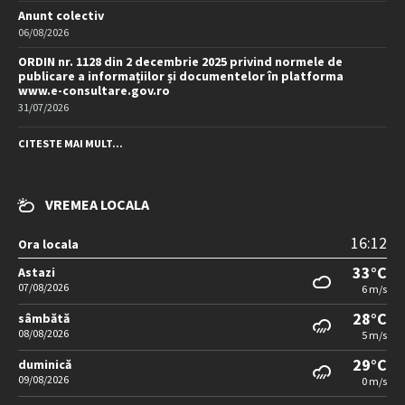
Anunt colectiv
06/08/2026
ORDIN nr. 1128 din 2 decembrie 2025 privind normele de
publicare a informațiilor și documentelor în platforma
www.e-consultare.gov.ro
31/07/2026
CITESTE MAI MULT...
VREMEA LOCALA
16:12
Ora locala
33°C
Astazi
07/08/2026
6 m/s
28°C
sâmbătă
08/08/2026
5 m/s
29°C
duminică
09/08/2026
0 m/s