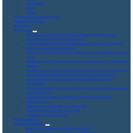
Invatamant
Sport
Culte
Direcția de Asistență Socială
Evidența Populației
Urbanism
Stare civilă
Înscrierea de mențiuni privind schimbarea numelui și/sau
prenumelui, primite din străinatate
Înscrierea mentiunii de căsătorie și desfacerea acesteia prin
divorț pronunțat în străinătate
Procurarea și transmiterea în străinătate a certificatelor de stare
civilă
Eliberarea certificatelor de atestare a domiciliului și a cetățeniei
române
Rectificarea actelor de stare civilă române întocmite ca urmare a
transcrierii/înscrierii în registrele de stare civila romane a
certificatelor sau extraselor de stare civilă încheiate în
străinătate
Transcrierea certificatelor și extraselor de stare civilă procurate
din străinătate
Schimbarea numelui de familie si a prenumelui pe cale
administrativa
Eliberarea certificatelor de stare civilă
Rectificarea actelor de stare civilă
Divorțul prin acordul soților
Servicii publice
Proiect SIPOCA 671
Asigurarea managementului proiectului
Acțiuni de planificare strategică și financiară