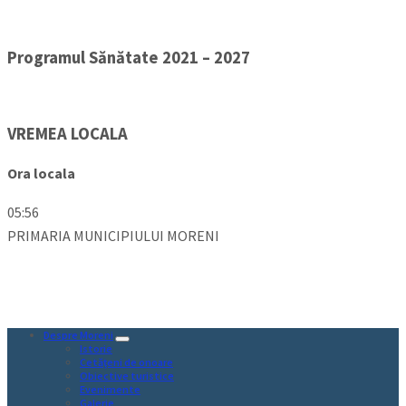
Programul Sănătate 2021 – 2027
VREMEA LOCALA
Ora locala
05:56
PRIMARIA MUNICIPIULUI MORENI
Despre Moreni
Istorie
Cetăţeni de onoare
Obiective turistice
Evenimente
Galerie