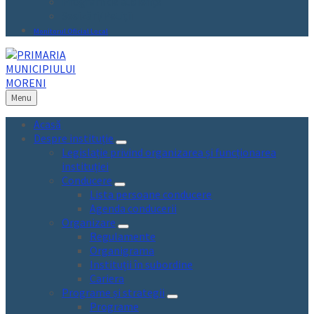
Program de audiențe
Sesizări/Petiții
Monitorul Oficial Local
Menu
Acasă
Despre instituție
Legislație privind organizarea și funcționarea
instituției
Conducere
Lista persoane conducere
Agenda conducerii
Organizare
Regulamente
Organigrama
Instituții în subordine
Cariera
Programe și strategii
Programe