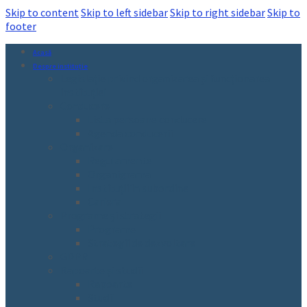
Skip to content
Skip to left sidebar
Skip to right sidebar
Skip to
footer
Acasă
Despre instituție
Legislație privind organizarea și funcționarea
instituției
Conducere
Lista persoane conducere
Agenda conducerii
Organizare
Regulamente
Organigrama
Instituții în subordine
Cariera
Programe și strategii
Programe
Strategii de dezvoltare
GDPR
Rapoarte și studii
Rapoarte
Studii