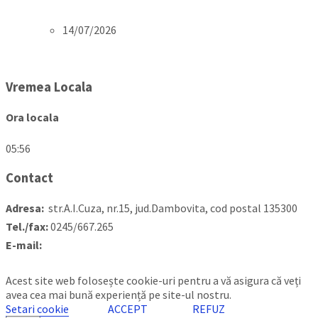
electrica municipiul Moreni
14/07/2026
Citeste mai mult...
Vremea Locala
Ora locala
05:56
Contact
Adresa:
str.A.I.Cuza, nr.15, jud.Dambovita, cod postal 135300
Tel./fax:
0245/667.265
E-mail:
contact@primariamoreni.ro
Mai multe detalii…
Acest site web folosește cookie-uri pentru a vă asigura că veți
avea cea mai bună experiență pe site-ul nostru.
Setari cookie
ACCEPT
REFUZ