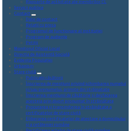
Rapoarte de activitate ale membrilor CL
Servicii publice
Contact
Date de contact
Relații cu presa
Programul de funcționare al instituției
Program de audiențe
Petiții
Monitorul Oficial Local
Direcția de Asistență Socială
Evidența Populației
Urbanism
Stare civilă
Publicații căsătorii
Înscrierea de mențiuni privind schimbarea numelui
și/sau prenumelui, primite din străinatate
Înscrierea mențiunii de căsătorie și desfacerea
acesteia prin divorț pronunțat în străinătate
Procurarea și transmiterea în străinătate a
certificatelor de stare civilă
Eliberarea certificatelor de atestare a domiciliului
și a cetățeniei române
Rectificarea actelor de stare civilă române