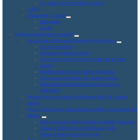
Strategia de dezvoltare locală
GDPR
Rapoarte și studii
Rapoarte
Studii
Informații de interes public
Solicitarea informațiilor de interes public
Acte normative
Persoana responsabilă
Formular solicitare informații de interes
public
Modalitate de contestare a deciziei
Lista documentelor de interes public
Rapoarte anuale de aplicare a Legii nr.
544/2001
Buletinul informativ al informatiilor de interes
public
Avertizări privind sănătatea plantelor și animalelor
Buget
Buget pe surse de finanțare și buget structuri
Situația plăților (execuție bugetară)
Situația drepturilor salariale