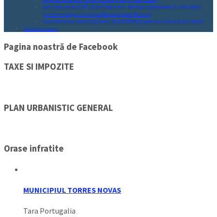
Introducerea CAF ca instrument de management al calității și
performanței la nivelul Muncipiului Moreni
Dezvoltarea cunoștințelor și abilităților personalului instituției
Reorganizare
Pagina noastră de Facebook
TAXE SI IMPOZITE
PLAN URBANISTIC GENERAL
Orase infratite
MUNICIPIUL TORRES NOVAS
Tara Portugalia