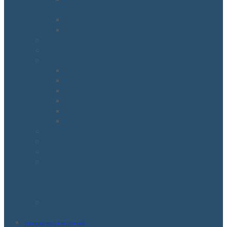
euro
Contractele de achiziție publică +5000 euro
Documente privind execuția contractelor
Declarații de avere și de interese
Dispoziții emise
Formulare
Formulare urbanism
Formulare impozite și taxe
Formulare asistență socială
Formulare Serviciul Valorificare Patrimoniu
Formulare agricol
Alte formulare utile
Alegeri Prezidențiale 2025
Alegeri Prezidențiale 2024
Alegeri pentru Senat și Camera Deputaților 2024
Alegeri pentru membrii din România în
Parlamentul European și Alegeri pentru
Autoritatile Administratiei Publice Locale 9 iunie
2024
Recensământul Populației și Locuințelor – RPL
2021
Transparență decizională