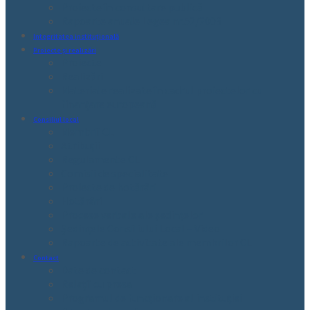
Proiecte în consultare publică
Rapoarte anuale Legea nr.52/2003
Integritatea instituțională
Proiecte și realizări
Proiecte
Realizări
Materiale realizate în cadrul proiectelor cu
finanțare europeană
Consiliul local
Membrii CL
Atribuții
Regulamente CL
Comisii de specialitate
Proiecte de hotărâri
Hotărâri
Procese verbale ale ședințelor
Ședințele Consiliului Local – Video
Rapoarte de activitate ale membrilor CL
Contact
Date de contact
Relații cu presa
Programul de funcționare al instituției