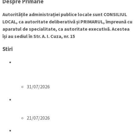
Despre Primarie
Autoritățile administrației publice locale sunt CONSILIUL
LOCAL, ca autoritate deliberativă și PRIMARUL, împreună cu
aparatul de specialitate, ca autoritate executivă. Acestea
își au sediul în Str. A. I. Cuza, nr. 15
Stiri
ORDIN nr. 1128 din 2 decembrie 2025 privind normele de
publicare a informațiilor și documentelor în
platforma www.e-consultare.gov.ro
31/07/2026
Completare Informare intrerupere alimentare cu
energie electrica municipiul Moreni
21/07/2026
INFORMARE intrerupere alimentare cu energie