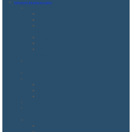
Informații de interes public
Solicitarea informațiilor de interes public
Acte normative
Persoana responsabilă
Formular solicitare informații de interes
public
Modalitate de contestare a deciziei
Lista documentelor de interes public
Rapoarte anuale de aplicare a Legii nr.
544/2001
Buletinul informativ al informatiilor de interes
public
Avertizări privind sănătatea plantelor și animalelor
Buget
Buget pe surse de finanțare și buget structuri
Situația plăților (execuție bugetară)
Situația drepturilor salariale
Bilanțuri contabile
Finanțări nerambursabile pentru activități
nonprofit
Achiziții publice
Programul anual al achizițiilor publice
Centralizatorul achizițiilor publice +5000