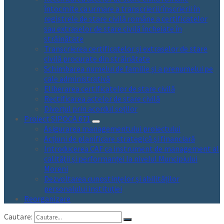
întocmite ca urmare a transcrierii/înscrierii în
registrele de stare civilă române a certificatelor
sau extraselor de stare civilă încheiate în
străinătate
Transcrierea certificatelor și extraselor de stare
civilă procurate din străinătate
Schimbarea numelui de familie și a prenumelui pe
cale administrativă
Eliberarea certificatelor de stare civilă
Rectificarea actelor de stare civilă
Divorțul prin acordul soților
Proiect SIPOCA 671
Asigurarea managementului proiectului
Acțiuni de planificare strategică și financiară
Introducerea CAF ca instrument de management al
calității și performanței la nivelul Muncipiului
Moreni
Dezvoltarea cunostințelor și abilităților
personalului instituției
Reorganizare
Cautare: